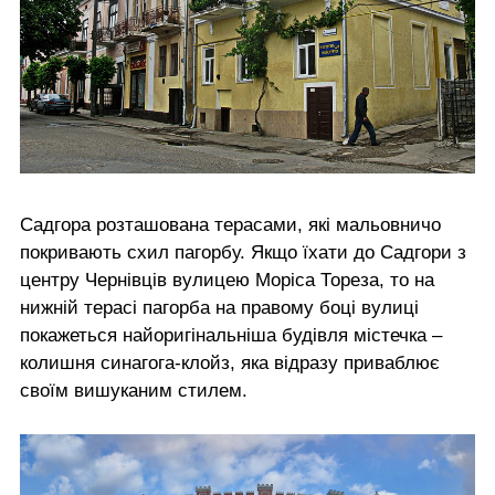
Садгора розташована терасами, які мальовничо
покривають схил пагорбу. Якщо їхати до Садгори з
центру Чернівців вулицею Моріса Тореза, то на
нижній терасі пагорба на правому боці вулиці
покажеться найоригінальніша будівля містечка –
колишня синагога-клойз, яка відразу приваблює
своїм вишуканим стилем.