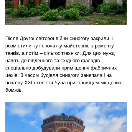
Після Другої світової війни синагогу закрили, і
розмістили тут спочатку майстерню з ремонту
танків, а потім – сільгосптехніки. Для цих нужд
навіть до південного та східного фасадів
спеціально добудували приміщення фабричних
цехів. З часом будівля синагоги занепала і на
початку ХХІ століття була пристанищем місцевих
бомжів.