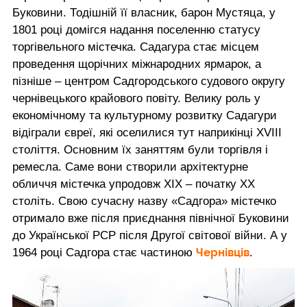
Буковини. Тодішній її власник, барон Мустяца, у
1801 році домігся надання поселенню статусу
торгівельного містечка. Садагура стає місцем
проведення щорічних міжнародних ярмарок, а
пізніше – центром Садгородського судового округу
чернівецького крайового повіту. Велику роль у
економічному та культурному розвитку Садагури
відіграли євреї, які оселилися тут наприкінці XVIII
століття. Основним їх заняттям були торгівля і
ремесла. Саме вони створили архітектурне
обличчя містечка упродовж ХІХ – початку ХХ
століть. Свою сучасну назву «Садгора» містечко
отримало вже після приєднання північної Буковини
до Української РСР після Другої світової війни. А у
Чернівців
1964 році Садгора стає частиною
.