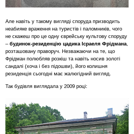
Але навіть у такому вигляді споруда призводить
неабияке враження на туристів і паломників, чого
не скажеш про це одну єврейську культову споруду
–
будинок-резиденцію цадика Ісраеля Фрідмана
,
розташовану праворуч. Незважаючи на те, що
Фрідман полюбляв розкіш та навіть носив золоті
сандалі (хоча і без підошви), його колишня
резиденція сьогодні має жалюгідний вигляд.
Так будівля виглядала у 2009 році: