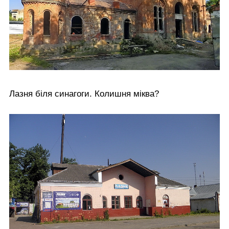
Лазня біля синагоги. Колишня міква?