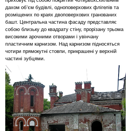
приховує під собою покритий чотирьохсхильним
дахом об’єм будівлі, одноповерхових флігелів та
розміщених по краях двоповерхових гранованих
башт. Центральна частина фасаду представляє
собою близьку до квадрату стіну, прорізану трьома
високими арочними отворами і увінчану
пластичним карнизом. Над карнизом підносяться
чотири прямокутні стовпи, прикрашені у верхній
частині зубцями.