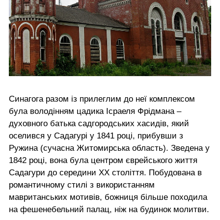
Синагога разом із прилеглим до неї комплексом
була володінням цадика Ісраеля Фрідмана –
духовного батька садгородських хасидів, який
оселився у Садагурі у 1841 році, прибувши з
Ружина (сучасна Житомирська область). Зведена у
1842 році, вона була центром єврейського життя
Садагури до середини ХХ століття. Побудована в
романтичному стилі з використанням
мавританських мотивів, божниця більше походила
на фешенебельний палац, ніж на будинок молитви.