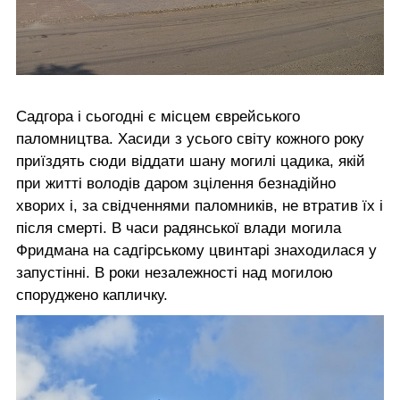
Садгора і сьогодні є місцем єврейського
паломництва. Хасиди з усього світу кожного року
приїздять сюди віддати шану могилі цадика, якій
при житті володів даром зцілення безнадійно
хворих і, за свідченнями паломників, не втратив їх і
після смерті. В часи радянської влади могила
Фридмана на садгірському цвинтарі знаходилася у
запустінні. В роки незалежності над могилою
споруджено капличку.