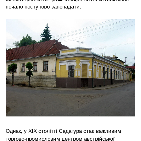
почало поступово занепадати.
Однак, у ХІХ столітті Садагура стає важливим
торгово-промисловим центром австрійської