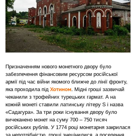
Призначенням нового монетного двору було
забезпечення фінансовим ресурсом російської
армії під час війни якомого ближче до лінії фронту,
Хотином
яка проходила під
. Мідні гроші зазвичай
чеканили з трофейних турецьких гармат. А на
кожній монеті ставили латинську літеру S і назва
«Садагура». За три роки існування двору було
вичеканено монет на суму 700 – 750 тисяч
російських рублів. У 1774 році монетарня закрилася
за непотрібністю, гроші знецінилися, а поселення