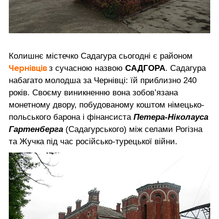
Колишнє містечко Садагура сьогодні є районом
Чернівців
з сучасною назвою
САДГОРА
. Садагура
набагато молодша за Чернівці: їй приблизно 240
років. Своєму виникненню вона зобов’язана
монетному двору, побудованому коштом німецько-
польського барона і фінансиста
Петера-Ніколауса
Гартенберга
(Садагурського) між селами Рогізна
та Жучка під час російсько-турецької війни.