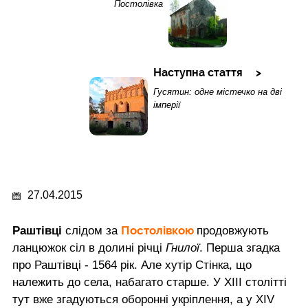
Постолівка
Наступна стаття
Гусятин: одне містечко на дві
імперії
27.04.2015
Постолівкою
Раштівці
слідом за
продовжують
ланцюжок сіл в долині річці
Гнилої
. Перша згадка
про Раштівці - 1564 рік. Але хутір Стінка, що
належить до села, набагато старше. У XIII столітті
тут вже згадуються оборонні укріплення, а у XIV