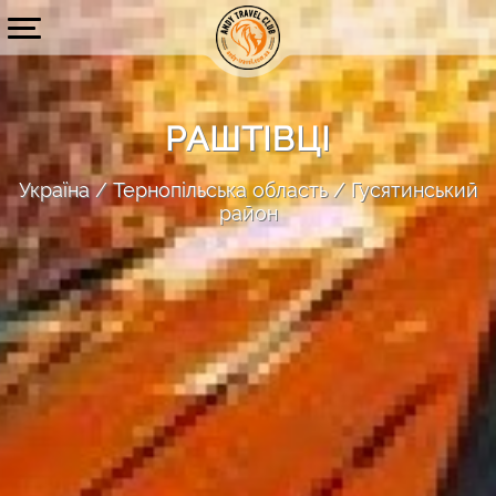
РАШТІВЦІ
Україна
Тернопільська область
Гусятинський
район