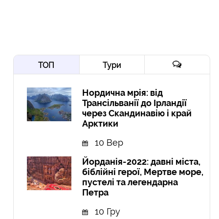
ТОП
Тури
Нордична мрія: від
Трансільванії до Ірландії
через Скандинавію і край
Арктики
10 Вер
Йорданія-2022: давні міста,
біблійні герої, Мертве море,
пустелі та легендарна
Петра
10 Гру