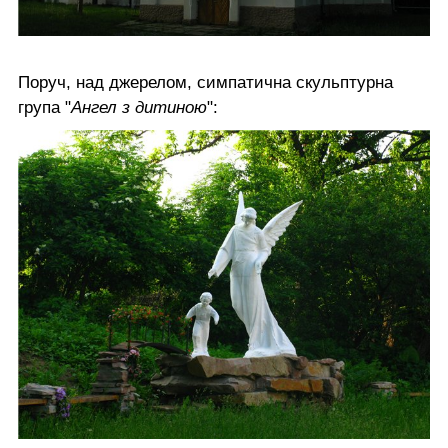
Поруч, над джерелом, симпатична скульптурна
група "
Ангел з дитиною
":