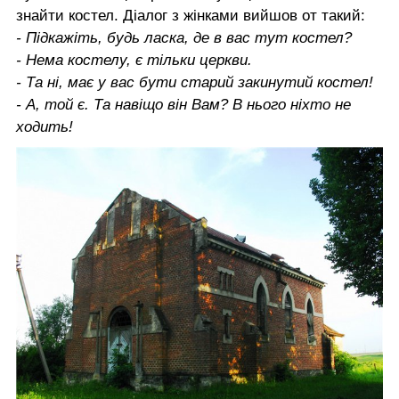
знайти костел. Діалог з жінками вийшов от такий:
- Підкажіть, будь ласка, де в вас тут костел?
- Нема костелу, є тільки церкви.
- Та ні, має у вас бути старий закинутий костел!
- А, той є. Та навіщо він Вам? В нього ніхто не
ходить!