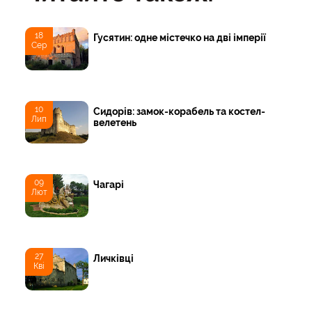
18
Гусятин: одне містечко на дві імперії
Сер
10
Сидорів: замок-корабель та костел-
Лип
велетень
09
Чагарі
Лют
27
Личківці
Кві