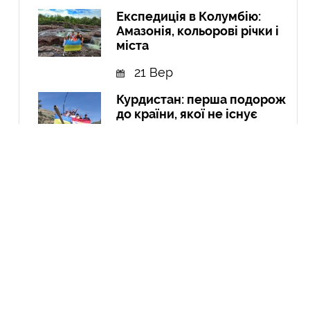
Експедиція в Колумбію:
Амазонія, кольорові річки і
міста
21 Вер
Курдистан: перша подорож
до країни, якої не існує
04 Чер