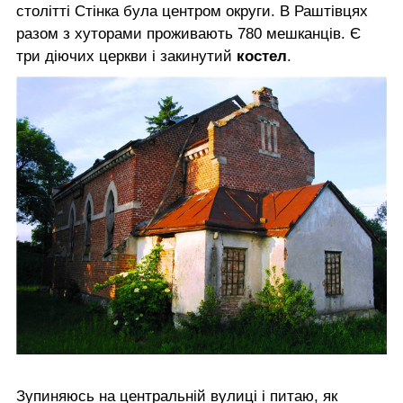
столітті Стінка була центром округи. В Раштівцях
разом з хуторами проживають 780 мешканців. Є
три діючих церкви і закинутий
костел
.
Зупиняюсь на центральній вулиці і питаю, як