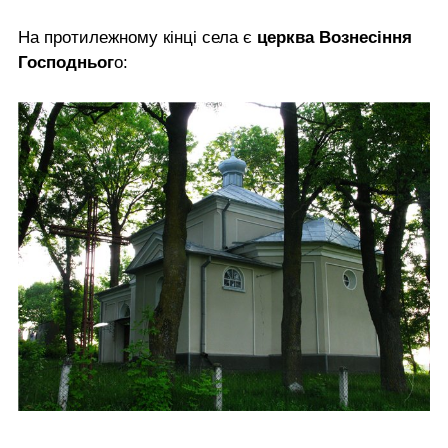
На протилежному кінці села є
церква Вознесіння
Господньог
о: