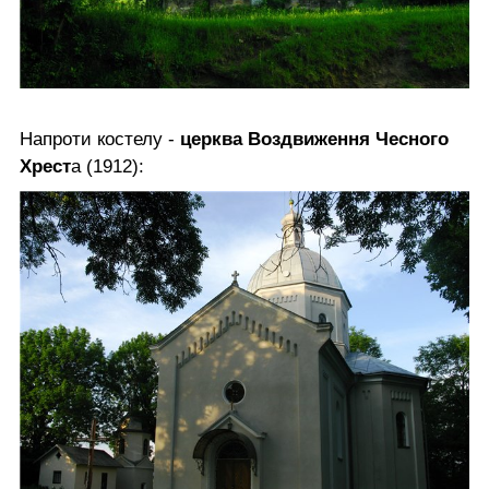
Напроти костелу -
церква Воздвиження Чесного
Хрест
а (1912):