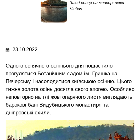
Захід сонця на меандрі річки
Любич
23.10.2022
Одного сонячного осіннього дня пощастило
прогулятися Ботанічним садом ім. Гришка на
Печерську і насолодитися київською осінню. Цього
тижня золота осінь досягла свого апогею. Особливо
неповторно на тлі жовтогарячого листя виглядають
барокові бані Видубицького монастиря та
дніпровські схили.