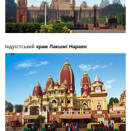
Індуїстський
храм Лакшмі Нараян
: