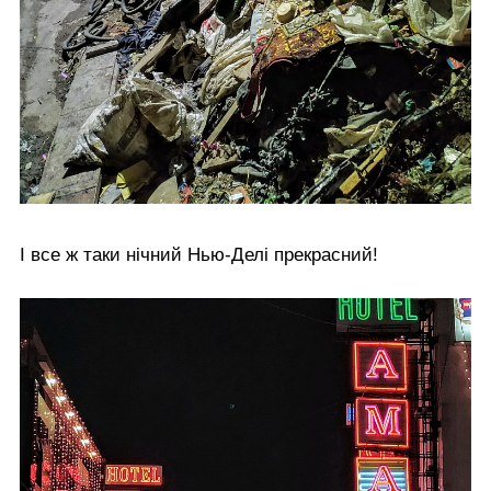
І все ж таки нічний Нью-Делі прекрасний!