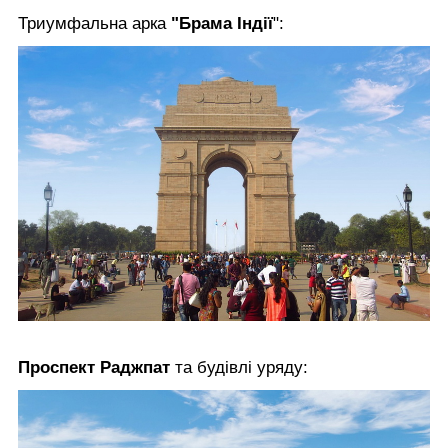
Триумфальна арка
"Брама Індії
":
Проспект Раджпат
та будівлі уряду: