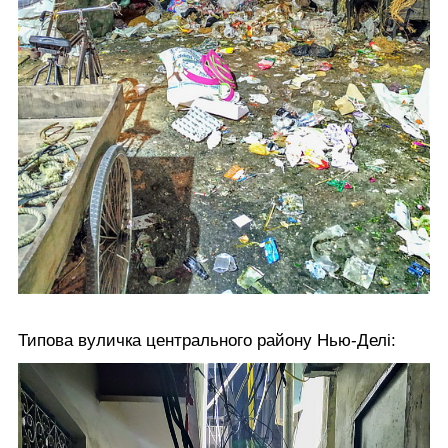
Типова вуличка центрального району Нью-Делі: