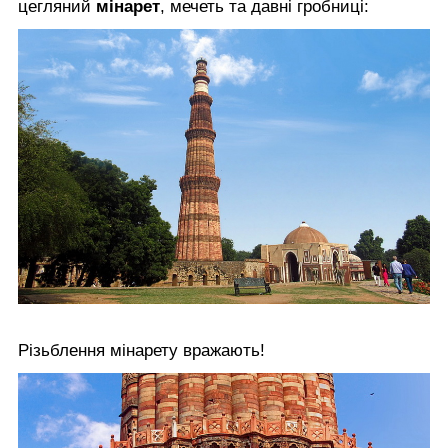
цегляний
мінарет
, мечеть та давні гробниці:
Різьблення мінарету вражають!