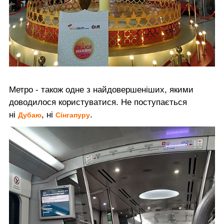
Метро - також одне з найдовершеніших, якими
доводилося користуватися. Не поступається
ні
, ні
.
Дубаю
Сінгапуру