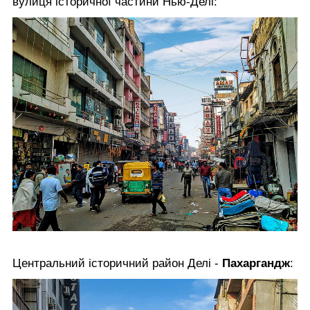
вулиця історичної частини Нью-Делі:
Центральний історичний район Делі -
Пахаргандж
: