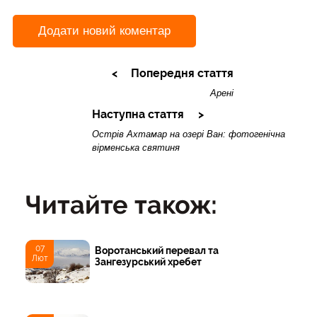
Додати новий коментар
Попередня стаття
Арені
Наступна стаття
Острів Ахтамар на озері Ван: фотогенічна
вірменська святиня
Читайте також:
07
Воротанський перевал та
Лют
Зангезурський хребет