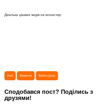
Декілька цікавих видів на монастир:
Азія
Вірменія
Вайоц-Дзор
Сподобався пост? Поділись з
друзями!