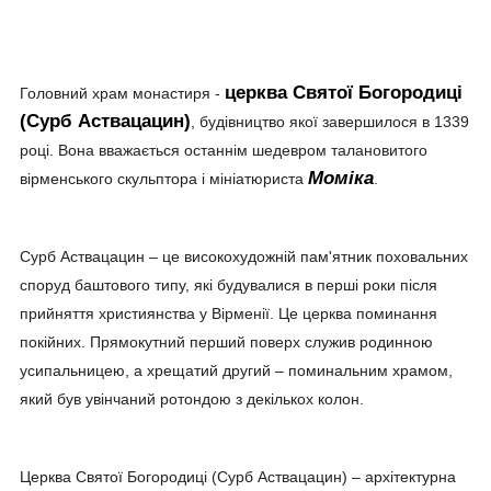
церква Святої Богородиці
Головний храм монастиря -
(Сурб Аствацацин)
, будівництво якої завершилося в 1339
році. Вона вважається останнім шедевром талановитого
Моміка
вірменського скульптора і мініатюриста
.
Сурб Аствацацин – це високохудожній пам'ятник поховальних
споруд баштового типу, які будувалися в перші роки після
прийняття християнства у Вірменії. Це церква поминання
покійних. Прямокутний перший поверх служив родинною
усипальницею, а хрещатий другий – поминальним храмом,
який був увінчаний ротондою з декількох колон.
Церква Святої Богородиці (Сурб Аствацацин) – архітектурна