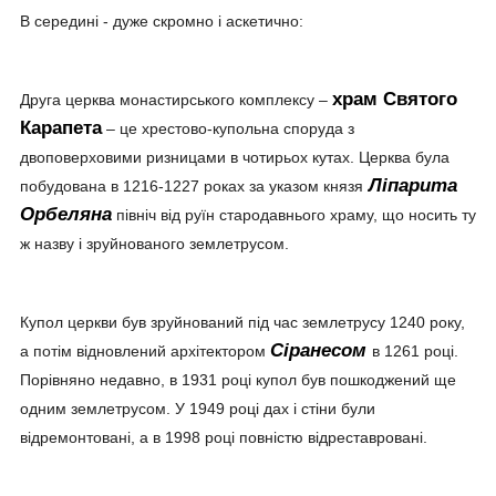
В середині - дуже скромно і аскетично:
храм Святого
Друга церква монастирського комплексу –
Карапета
– це хрестово-купольна споруда з
двоповерховими ризницами в чотирьох кутах. Церква була
Ліпарита
побудована в 1216-1227 роках за указом князя
Орбеляна
північ від руїн стародавнього храму, що носить ту
ж назву і зруйнованого землетрусом.
Купол церкви був зруйнований під час землетрусу 1240 року,
Сіранесом
а потім відновлений архітектором
в 1261 році.
Порівняно недавно, в 1931 році купол був пошкоджений ще
одним землетрусом. У 1949 році дах і стіни були
відремонтовані, а в 1998 році повністю відреставровані.