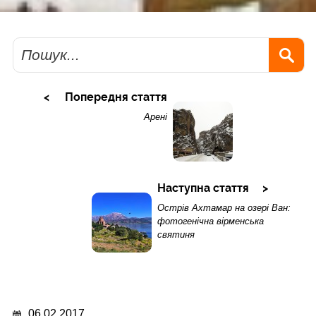
Пошук
Попередня стаття
Арені
Наступна стаття
Острів Ахтамар на озері Ван:
фотогенічна вірменська
святиня
06.02.2017