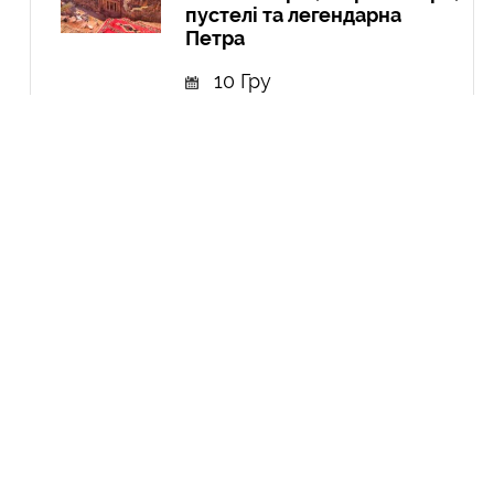
пустелі та легендарна
Петра
10 Гру
Експедиція в Колумбію:
Амазонія, кольорові річки і
міста
21 Вер
Курдистан: перша подорож
до країни, якої не існує
04 Чер