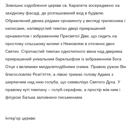
Зовнішнє оздоблення церкви св. Карапета зосереджено на
західному фасаді, де розташований вхід в будівлю.
Обрамлений двома рядами орнаменту у вигляді трилисника і
написами, напівкруглий тимпан двері прикрашений
орнаментом і зображенням Пресвятої Діви, що сидить на
простому сільському килимі з Немовлям в оточенні двох
Святих. Стрілчастий тимпан однотипного вікна над дверима
прикрашений унікальним барельєфом із зображенням Бога
Отця з великими мигдалеподібними очима. Правою рукою Він
благословляє Розп'яття, а лівою тримає голову Адама з
ширяючим над нею-голуба, що символізує Святого Духа. У
правому куті тимпану – голуб-серафим, а простір між ним і
фігурою Батька заповнено письменами.
Інтер'єр церкви: