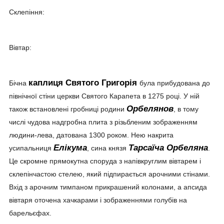
Склепіння:
Вівтар:
каплиця Святого Григорія
Бічна
була прибудована до
північної стіни церкви Святого Карапета в 1275 році. У ній
Орбелянов
також встановлені гробниці родини
, в тому
числі чудова надгробна плита з різьбленим зображенням
людини-лева, датована 1300 роком. Нею накрита
Елікума
Тарсаїча Орбеляна
усипальниця
, сина князя
.
Це скромне прямокутна споруда з напівкруглим вівтарем і
склепінчастою стелею, який підпирається арочними стінами.
Вхід з арочним тимпаном прикрашений колонами, а апсида
вівтаря оточена хачкарами і зображеннями голубів на
барельєфах.