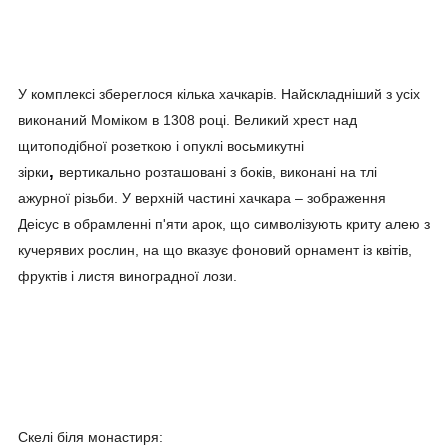
У комплексі збереглося кілька хачкарів. Найскладніший з усіх
виконаний Моміком в 1308 році. Великий хрест над
щитоподібної розеткою і опуклі восьмикутні
,
зірки
вертикально розташовані з боків, виконані на тлі
ажурної різьби. У верхній частині хачкара – зображення
Деісус в обрамленні п'яти арок, що символізують криту алею з
кучерявих рослин, на що вказує фоновий орнамент із квітів,
фруктів і листя виноградної лози.
Скелі біля монастиря: