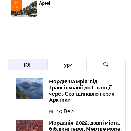
05
Арені
Лют
ТОП
Тури
Нордична мрія: від
Трансільванії до Ірландії
через Скандинавію і край
Арктики
10 Вер
Йорданія-2022: давні міста,
біблійні герої, Мертве море,