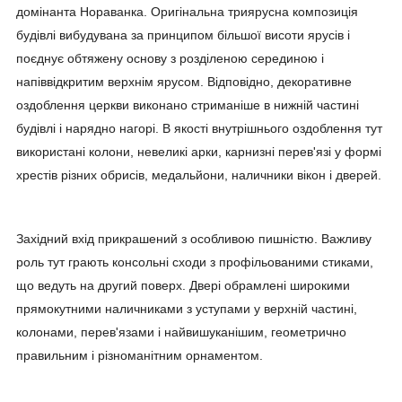
домінанта Нораванка. Оригінальна триярусна композиція
будівлі вибудувана за принципом більшої висоти ярусів і
поєднує обтяжену основу з розділеною серединою і
напіввідкритим верхнім ярусом. Відповідно, декоративне
оздоблення церкви виконано стриманіше в нижній частині
будівлі і нарядно нагорі. В якості внутрішнього оздоблення тут
використані колони, невеликі арки, карнизні перев'язі у формі
хрестів різних обрисів, медальйони, наличники вікон і дверей.
Західний вхід прикрашений з особливою пишністю. Важливу
роль тут грають консольні сходи з профільованими стиками,
що ведуть на другий поверх. Двері обрамлені широкими
прямокутними наличниками з уступами у верхній частині,
колонами, перев'язами і найвишуканішим, геометрично
правильним і різноманітним орнаментом.