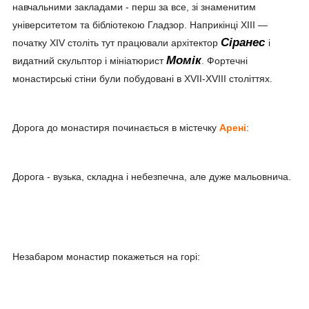
навчальними закладами - перш за все, зі знаменитим
університетом та бібліотекою Гладзор. Наприкінці XIII —
Сіранес
початку XIV століть тут працювали архітектор
і
Момік
видатний скульптор і мініатюрист
. Фортечні
монастирські стіни були побудовані в XVII-XVIII століттях.
Дорога до монастиря починається в містечку
Арені
:
Дорога - вузька, складна і небезпечна, але дуже мальовнича.
Незабаром монастир покажеться на горі: