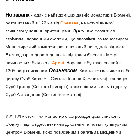
Нораванк
- один з найвідоміших давніх монастирів Вірменії,
розташований в 122 км від
Єревана
, на уступі вузької
Арпа
звивистої ущелини притоки річки
, яка славиться
стрімкими червоними скелями, що височіють за монастирем.
Монастирський комплекс розташований неподалік від міста
Ехегнадзор, а дорога до нього від траси Єреван - Мегрі
починається біля села
Арені
. Нораванк був заснований в
Ованнесом
1205 році єпископом
. Комплекс включає в себе
церкву Сурб Карапет (Святого Іоанна Хрестителя), каплицю
Сурб Григор (Святого Григорія) зі склепінним залом і церкву
Сурб Аствацацин (Святої Богоматері).
У XIII-XIV століттях монастир став резиденцією єпископів
Сюніку і, відповідно, великим духовним, а потім і культурним
центром Вірменії, тісно пов'язаним з багатьма місцевими