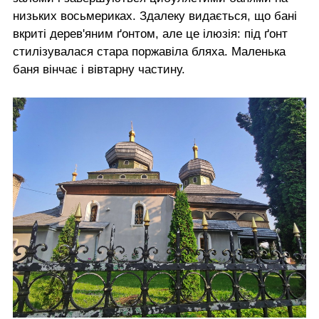
низьких восьмериках. Здалеку видається, що бані
вкриті дерев'яним ґонтом, але це ілюзія: під ґонт
стилізувалася стара поржавіла бляха. Маленька
баня вінчає і вівтарну частину.