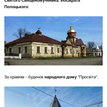
Святого Священомученика. Йосафата
Полоцького
:
За храмом - будинок
народного дому
"Просвіта".