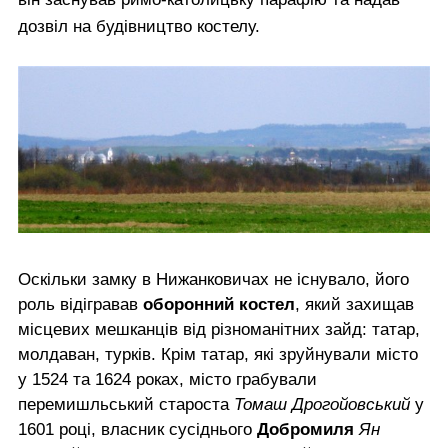
дозвіл на будівництво костелу.
Оскільки замку в Нижанковичах не існувало, його
роль відігравав
оборонний костел
, який захищав
місцевих мешканців від різноманітних зайд: татар,
молдаван, турків. Крім татар, які зруйнували місто
у 1524 та 1624 роках, місто грабували
перемишльський староста
Томаш Дрогойовський
у
1601 році, власник сусіднього
Добромиля
Ян