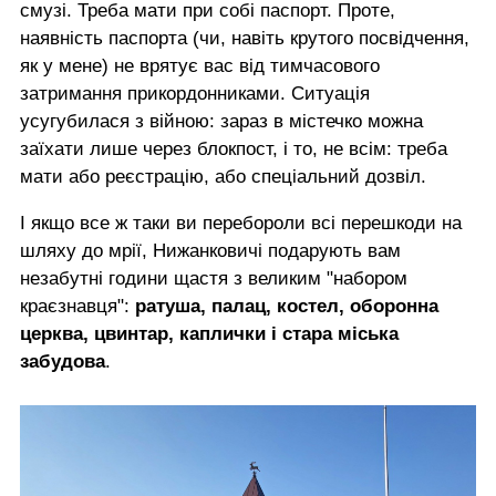
смузі. Треба мати при собі паспорт. Проте,
наявність паспорта (чи, навіть крутого посвідчення,
як у мене) не врятує вас від тимчасового
затримання прикордонниками. Ситуація
усугубилася з війною: зараз в містечко можна
заїхати лише через блокпост, і то, не всім: треба
мати або реєстрацію, або спеціальний дозвіл.
І якщо все ж таки ви перебороли всі перешкоди на
шляху до мрії, Нижанковичі подарують вам
незабутні години щастя з великим "набором
краєзнавця":
ратуша, палац, костел, оборонна
церква, цвинтар, каплички і стара міська
забудова
.