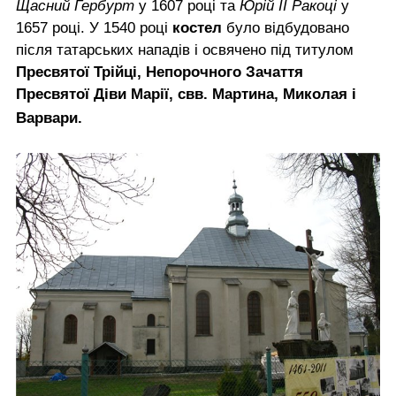
Щасний Гербурт
у 1607 році та
Юрій II Ракоці
у
1657 році. У 1540 році
костел
було відбудовано
після татарських нападів і освячено під титулом
Пресвятої Трійці, Непорочного Зачаття
Пресвятої Діви Марії, свв. Мартина, Миколая і
Варвари.