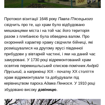
Протокол візитації 1646 року
Павла П'ясецького
свідчить про те, що храм було відбудовано
мешканцями міста і на той час його територія
разом з плебанією була обведена валом. Про
охоронний характер храму свідчили бійниці, які
розміщувалися на другому ярусі південної
прибудови у вівтарній частині, і яки на даний час
замуровані. У 1730 році відремонтований храм
освятив перемишльський єписков-помічник
Андрій
Пруський
, а наприкінці ХІХ - початку ХХ століття
храм відремонтували та добудували під
керівництвом пароха
Адама Пенкося
. У 1910 році
збудовано високу
дзвіницю
.