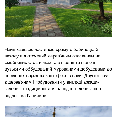
Найцікавішою частиною храму є бабинець. З
заходу від оточений дерев'яним опасанням на
різьблених стовпчиках, а з півдня та півночі -
вузькими оббудований мурованими добудовами до
первісних наріжних контрфорсів нави. Другий ярус
є дерев'яним і побудований у вигляді аркади-
галереї, традиційної для народного дерев'яного
зодчества Галичини.