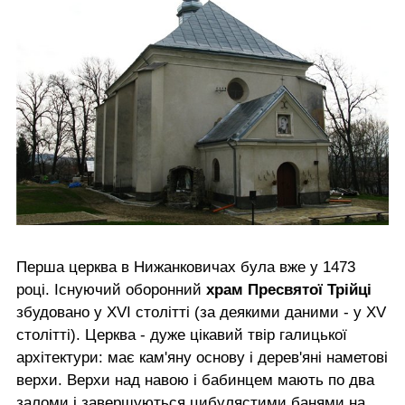
Перша церква в Нижанковичах була вже у 1473
році. Існуючий оборонний
храм Пресвятої Трійці
збудовано у XVI столітті (за деякими даними - у XV
столітті). Церква - дуже цікавий твір галицької
архітектури: має кам'яну основу і дерев'яні наметові
верхи. Верхи над навою і бабинцем мають по два
заломи і завершуються цибулястими банями на