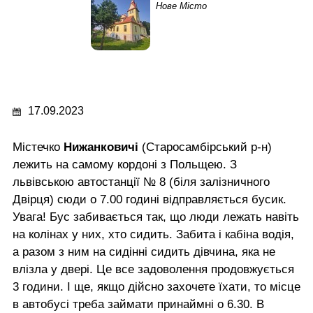
Нове Місто
17.09.2023
Містечко
Нижанковичі
(Старосамбірський р-н)
лежить на самому кордоні з Польщею. З
львівською автостанції № 8 (біля залізничного
Двірця) сюди о 7.00 годині відправляється бусик.
Увага! Бус забивається так, що люди лежать навіть
на колінах у них, хто сидить. Забита і кабіна водія,
а разом з ним на сидінні сидить дівчина, яка не
влізла у двері. Це все задоволення продовжується
3 години. І ще, якщо дійсно захочете їхати, то місце
в автобусі треба займати принаймні о 6.30. В