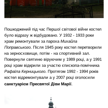
Пошкоджений під час Першої світової війни костел
було відразу ж відбудовано. У 1932 - 1933 роки
храм ремонтували за пароха
Михайла
Поправського
. Після 1945 року костел перетворили
на зерносховище, потім - на спортивний зал.
Повернули святиню віруючим у 1989 році, а у 1991
році храм відкрили за участю єпископа-помічника
Рафаїла Керницького
. Протягом 1992 - 1994 років
костел відремонтували а у 2007 році оголосили
санктуарієм Пресвятої Діви Марії
.