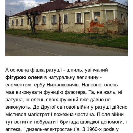
А основна фішка ратуші - шпиль, увінчаний
фігурою оленя
в натуральну величину -
елементом гербу Нижанковичів. Напевно, олень
мав виконувати функцію флюгера. Та, на жаль, ні
ратуша, ні олень своїх функцій вже давно не
виконують. До Другої світової війни у ратуші дійсно
містився магістрат і пожежна частина. Після війни
тут встигли побувати і бригада швидкої допомоги, і
аптека, і дизель-електростанція. З 1960-х років у