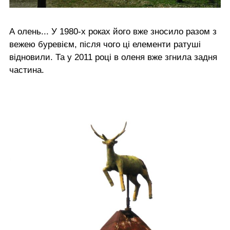
А олень... У 1980-х роках його вже зносило разом з
вежею буревієм, після чого ці елементи ратуші
відновили. Та у 2011 році в оленя вже згнила задня
частина.