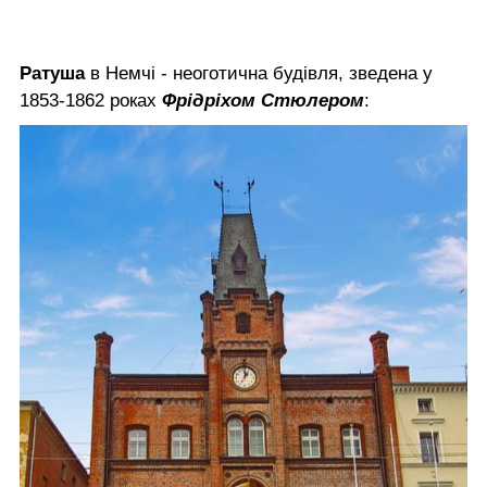
Ратуша
в Немчі - неоготична будівля, зведена у
1853-1862 роках
Фрідріхом Стюлером
: