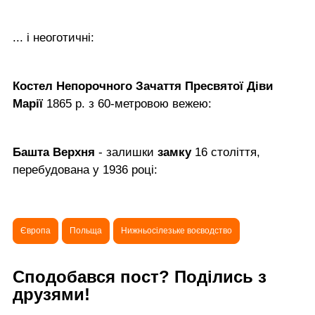
... і неоготичні:
Костел Непорочного Зачаття Пресвятої Діви
Марії
1865 р. з 60-метровою вежею:
Башта Верхня
- залишки
замку
16 століття,
перебудована у 1936 році:
Європа
Польща
Нижньосілезьке воєводство
Сподобався пост? Поділись з
друзями!