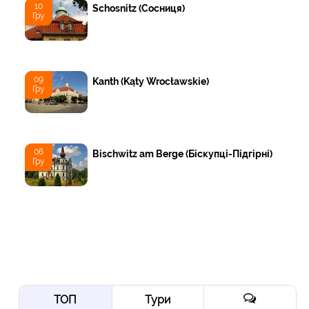
10
Schosnitz (Сосниця)
Гру
09
Kanth (Kąty Wrocławskie)
Гру
06
Bischwitz am Berge (Біскупці-Підгірні)
Гру
ТОП
Тури