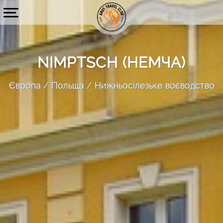
NIMPTSCH (НЕМЧА)
Європа
Польща
Нижньосілезьке воєводство