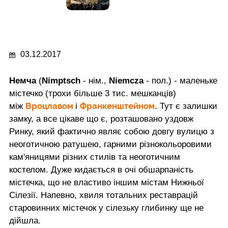
03.12.2017
Немча
(
Nimptsch
- нім.,
Niemcza
- пол.) - маленьке
містечко (трохи більше 3 тис. мешканців)
Вроцлавом
Франкенштейном
між
і
. Тут є залишки
замку, а все цікаве що є, розташовано уздовж
Ринку, який фактично являє собою довгу вулицю з
неоготичною ратушею, гарними різнокольоровими
кам'яницями різних стилів та неоготичним
костелом. Дуже кидається в очі обшарпаність
містечка, що не властиво іншим містам Нижньої
Сілезії. Напевно, хвиля тотальних реставрацій
старовинних містечок у сілезьку глибинку ще не
дійшла.