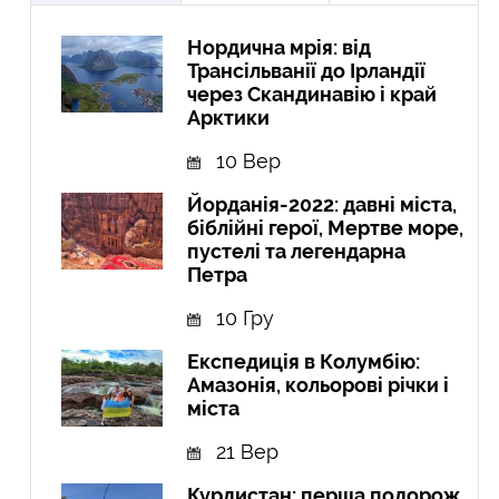
Нордична мрія: від
Трансільванії до Ірландії
через Скандинавію і край
Арктики
10 Вер
Йорданія-2022: давні міста,
біблійні герої, Мертве море,
пустелі та легендарна
Петра
10 Гру
Експедиція в Колумбію:
Амазонія, кольорові річки і
міста
21 Вер
Курдистан: перша подорож