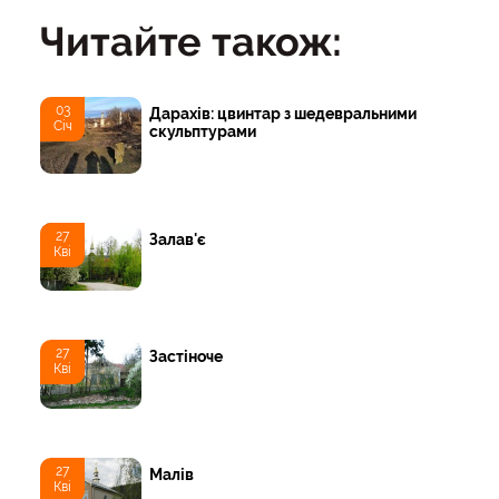
Читайте також:
03
Дарахів: цвинтар з шедевральними
Січ
скульптурами
27
Залав'є
Кві
27
Застіноче
Кві
27
Малів
Кві