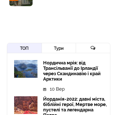
ТОП
Тури
Нордична мрія: від
Трансільванії до Ірландії
через Скандинавію і край
Арктики
10 Вер
Йорданія-2022: давні міста,
біблійні герої, Мертве море,
пустелі та легендарна