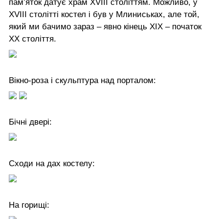
пам’яток датує храм XVIII століттям. Можливо, у
XVIII столітті костел і був у Млиниськах, але той,
який ми бачимо зараз – явно кінець ХІХ – початок
ХХ століття.
Вікно-роза і скульптура над порталом:
Бічні двері:
Сходи на дах костелу:
На горищі: