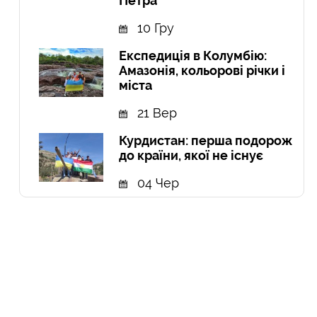
Петра
10 Гру
Експедиція в Колумбію:
Амазонія, кольорові річки і
міста
21 Вер
Курдистан: перша подорож
до країни, якої не існує
04 Чер