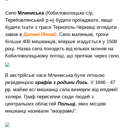
Село
Млиниська
(Кобиловолоцька с/р,
Теребовлянський р-н) будете проїжджати, якщо
будете їхати з траси Тернопіль-Чернівці оглядати
Долині (Янові)
замок в
. Село маленьке, трохи
більше 400 мешканців, вперше згадується у 1508
році. Назва села походить від кількох млинів на
Кобиловолоцькому потоці, що протікає через село.
В австрійські часи Млиниська були літньою
резиденцією
графів з родини Лось
. У 1846 - 47
рр. майже всі мешканці села вимерли від епідемії
холери. Граф переселив сюди людей з
центральних областей
Польщі
, яких місцеві
мешканці називали "
мазурами
".