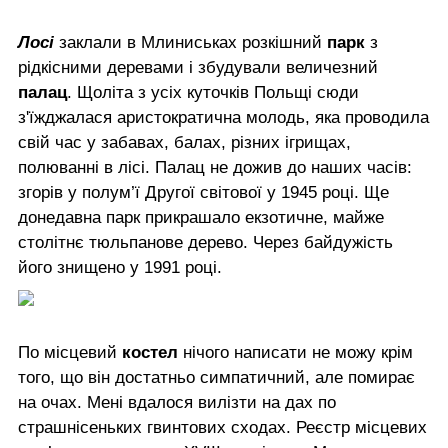
Лосі
заклали в Млиниськах розкішний
парк
з
рідкісними деревами і збудували величезний
палац
. Щоліта з усіх куточків Польщі сюди
з'їжджалася аристократична молодь, яка проводила
свій час у забавах, балах, різних ігрищах,
полюванні в лісі. Палац не дожив до наших часів:
згорів у полум’ї Другої світової у 1945 році. Ще
донедавна парк прикрашало екзотичне, майже
столітнє тюльпанове дерево. Через байдужість
його знищено у 1991 році.
По місцевий
костел
нічого написати не можу крім
того, що він достатньо симпатичний, але помирає
на очах. Мені вдалося вилізти на дах по
страшнісеньких гвинтових сходах. Реєстр місцевих