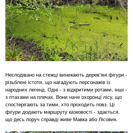
Несподівано на стежці виникають дерев’яні фігури -
різьблені істоти, що нагадують персонажів із
народних легенд. Одні - з відкритими ротами, інші -
з птахами на плечах. Вони наче охоронці лісу, що
спостерігають за тими, хто проходить повз. Ці
фігури додають маршруту казковості - здається,
що десь поруч справді живе Мавка або Лісовик.