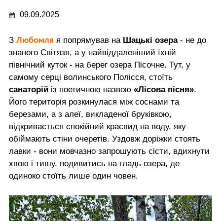
09.09.2025
Любомля
З
я попрямував на
Шацькі озера
- не до
знаного Світязя, а у найвіддаленіший їхній
північний куток - на берег озера Пісочне. Тут, у
самому серці волинського Полісся, стоїть
санаторій
із поетичною назвою
«Лісова пісня»
.
Його територія розкинулася між соснами та
березами, а з алеї, викладеної бруківкою,
відкривається спокійний краєвид на воду, яку
обіймають стіни очеретів. Уздовж доріжки стоять
лавки - вони мовчазно запрошують сісти, вдихнути
хвою і тишу, подивитись на гладь озера, де
одиноко стоїть лише один човен.