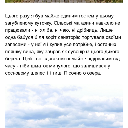
Цього разу я був майже єдиним гостем у цьому
загубленому куточку. Сільські магазини навколо не
працювали - ні хліба, ні чаю, ні дрібниць. Лише
одна бабуся біля воріт санаторію торгувала своїми
запасами - у неї я і купив усе потрібне, і останню
пляшку вина, яку забрав як сувенір із цього дикого
берега. Цей світ здався мені майже відірваним від
часу - ніби шматок минулого, що залишився у
сосновому шелесті і тиші Пісочного озера.