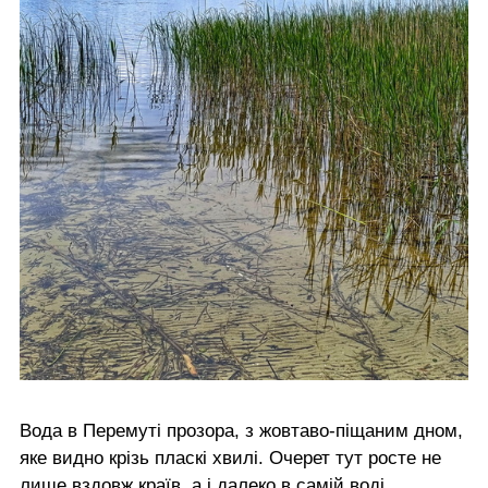
Вода в Перемуті прозора, з жовтаво-піщаним дном,
яке видно крізь пласкі хвилі. Очерет тут росте не
лише вздовж країв, а і далеко в самій воді,