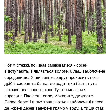
Потім стежка починає змінюватися - сосни
відступають, з’являється вологе, більш заболочене
середовище. У цій зоні маршрут проходить повз
дрібні озерця та багна, де вода тиха і затягнута
яскраво-зеленою ряскою. Тут починається
справжнє Полісся - сире, моховите, дикувате.
Серед берез і вільх трапляються заболочені плеса,
де корені дерев занурені прямо у воду, а тиша стає