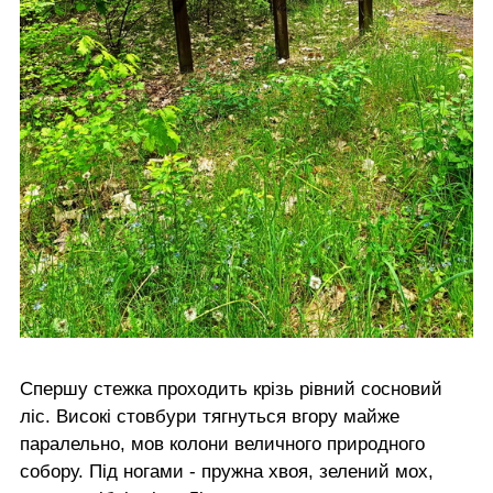
Спершу стежка проходить крізь рівний сосновий
ліс. Високі стовбури тягнуться вгору майже
паралельно, мов колони величного природного
собору. Під ногами - пружна хвоя, зелений мох,