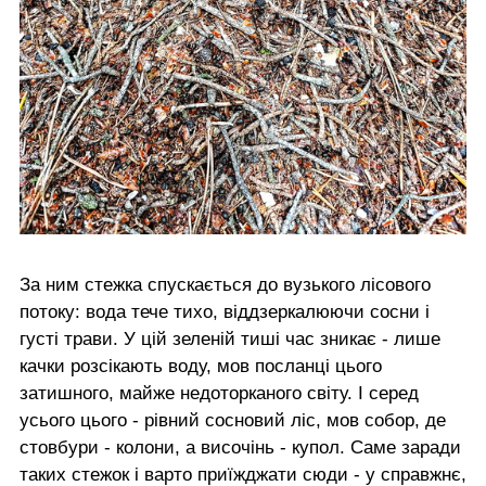
За ним стежка спускається до вузького лісового
потоку: вода тече тихо, віддзеркалюючи сосни і
густі трави. У цій зеленій тиші час зникає - лише
качки розсікають воду, мов посланці цього
затишного, майже недоторканого світу. І серед
усього цього - рівний сосновий ліс, мов собор, де
стовбури - колони, а височінь - купол. Саме заради
таких стежок і варто приїжджати сюди - у справжнє,