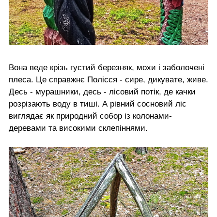
Вона веде крізь густий березняк, мохи і заболочені
плеса. Це справжнє Полісся - сире, дикувате, живе.
Десь - мурашники, десь - лісовий потік, де качки
розрізають воду в тиші. А рівний сосновий ліс
виглядає як природний собор із колонами-
деревами та високими склепіннями.