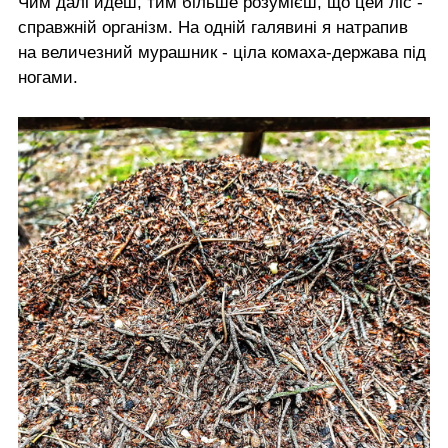
Чим далі йдеш, тим більше розумієш, що цей ліс -
справжній організм. На одній галявині я натрапив
на величезний мурашник - ціла комаха-держава під
ногами.