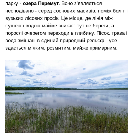
парку -
озера Перемут.
Воно з’являється
несподівано - серед соснових масивів, поміж боліт і
вузьких лісових просік. Це місце, де лінія між
сушею і водою майже зникає: тут не береги, а
порослі очеретом переходи в глибину. Пісок, трава і
вода змішані в єдиний природний рельєф - усе
здається м’яким, розмитим, майже примарним.