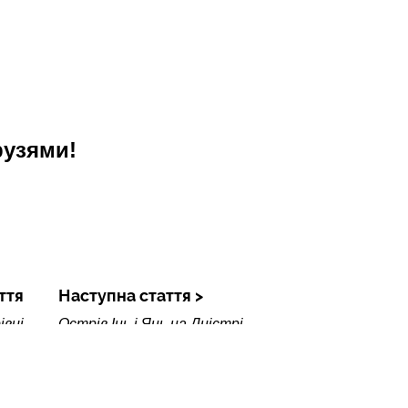
рузями!
ття
Наступна стаття
івці
Острів Інь і Янь на Дністрі