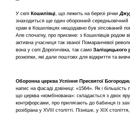
У селі
Кошилівці
, що лежить на березі річки
Джу
знаходиться ще один оборонний середньовічний 
храм в Кошилівцях нещодавно був зіпсований по
Але спочатку, про приємне: з Кошилівців родом 
активна учасниця так званої Помаранчевої револю
вона у селі Дорогичівка, так само
Заліщицького 
розкопки, які дали поштовх для відкриття та вивч
Оборонна церква Успіння Пресвятої Богороди
напис на фасаді дзвіниці: «1564». Як і більшість 
що церква «комбінована»: складається з двох яр
контрфорсами, про прилягають до бабинця із за
розібрана у XVIII столітті. Пізніше, у ХІХ столітт