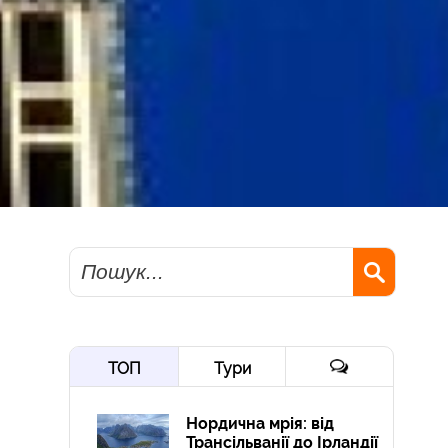
Пошук
ТОП
Тури
Нордична мрія: від
Трансільванії до Ірландії