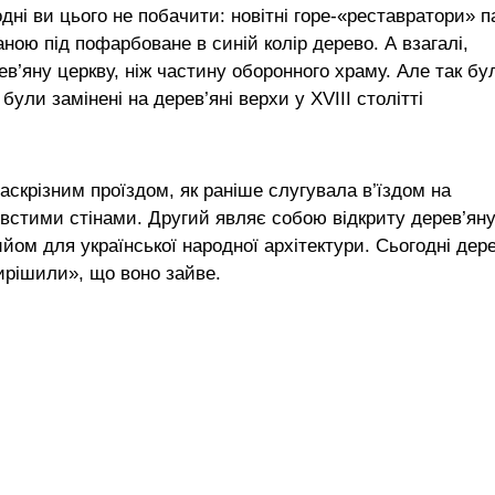
дні ви цього не побачити: новітні горе-«реставратори» п
аною під пофарбоване в синій колір дерево. А взагалі,
в’яну церкву, ніж частину оборонного храму. Але так бу
були замінені на дерев’яні верхи у XVIII столітті
наскрізним проїздом, як раніше слугувала в’їздом на
овстими стінами. Другий являє собою відкриту дерев’ян
ийом для української народної архітектури. Сьогодні дер
ирішили», що воно зайве.