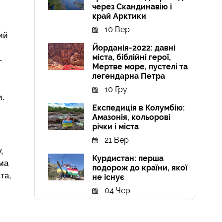
через Скандинавію і
край Арктики
10 Вер
ий
Йорданія-2022: давні
міста, біблійні герої,
–
Мертве море, пустелі та
легендарна Петра
10 Гру
и.
Експедиція в Колумбію:
Амазонія, кольорові
річки і міста
21 Вер
,
Курдистан: перша
ома
подорож до країни, якої
та,
не існує
04 Чер