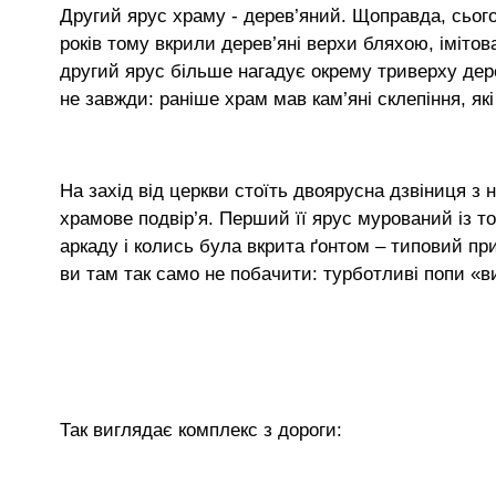
Другий ярус храму - дерев’яний. Щоправда, сього
років тому вкрили дерев’яні верхи бляхою, імітов
другий ярус більше нагадує окрему триверху дере
не завжди: раніше храм мав кам’яні склепіння, які 
На захід від церкви стоїть двоярусна дзвіниця з 
храмове подвір’я. Перший її ярус мурований із т
аркаду і колись була вкрита ґонтом – типовий пр
ви там так само не побачити: турботливі попи «в
Так виглядає комплекс з дороги: