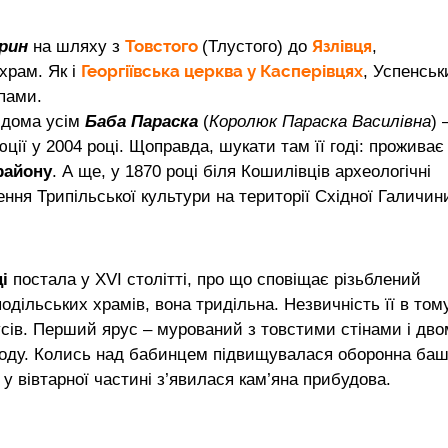
Товстого
Язлівця
рин
на шляху з
(Тлустого) до
,
Георгіївська церква у
Касперівцях
храм. Як і
, Успенськ
пами.
відома усім
Баба Параска
(
Королюк Параска Василівна
) 
ції у 2004 році. Щоправда, шукати там її годі: проживає
району
. А ще, у 1870 році біля Кошилівців археологічні
ення Трипільської культури на території Східної Галичин
ці
постала у XVI столітті, про що сповіщає різьблений
подільських храмів, вона тридільна. Незвичність її в тому
усів. Перший ярус – мурований з товстими стінами і дв
ходу. Колись над бабинцем підвищувалася оборонна баш
я, у вівтарної частині з’явилася кам’яна прибудова.