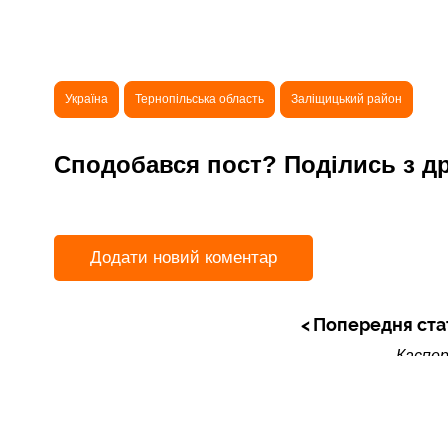
Україна
Тернопільська область
Заліщицький район
Сподобався пост? Поділись з д
Додати новий коментар
Попередня ста
Каспер
Читайте також: