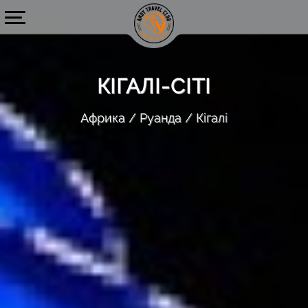
КІГАЛІ-СІТІ
Африка
Руанда
Кігалі