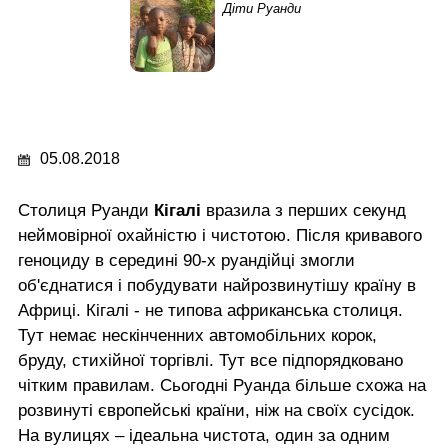
Діти Руанди
05.08.2018
Столиця Руанди
Кігалі
вразила з перших секунд
неймовірної охайністю і чистотою. Після кривавого
геноциду в середині 90-х руандійці змогли
об'єднатися і побудувати найрозвинутішу країну в
Африці. Кігалі - не типова африканська столиця.
Тут немає нескінченних автомобільних корок,
бруду, стихійної торгівлі. Тут все підпорядковано
чітким правилам. Сьогодні Руанда більше схожа на
розвинуті європейські країни, ніж на своїх сусідок.
На вулицях – ідеальна чистота, один за одним