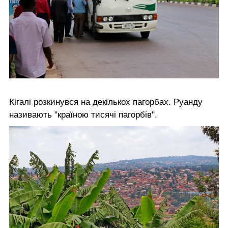
Кігалі розкинувся на декількох пагорбах. Руанду
називають "країною тисячі пагорбів".