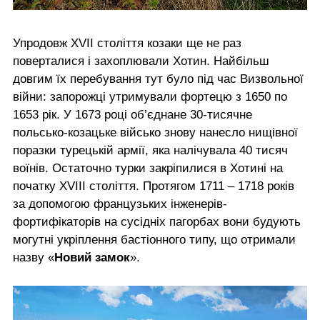
Упродовж XVII століття козаки ще не раз
поверталися і захоплювали Хотин. Найбільш
довгим їх перебування тут було під час Визвольної
війни: запорожці утримували фортецю з 1650 по
1653 рік. У 1673 році об’єднане 30-тисячне
польсько-козацьке військо знову нанесло нищівної
поразки турецькій армії, яка налічувала 40 тисяч
воїнів. Остаточно турки закріпилися в Хотині на
початку XVIII століття. Протягом 1711 – 1718 років
за допомогою французьких інженерів-
фортифікаторів на сусідніх пагорбах вони будують
могутні укріплення бастіонного типу, що отримали
назву «
Новий замок
».