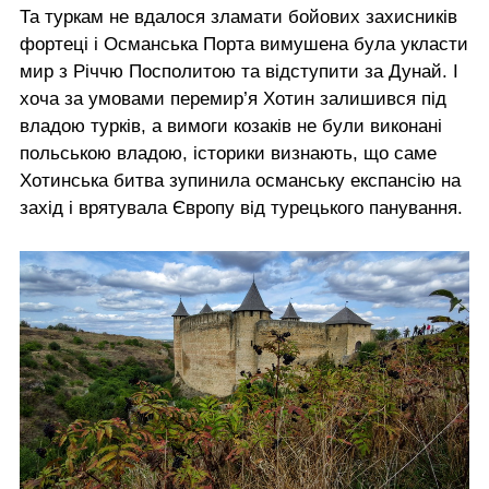
Та туркам не вдалося зламати бойових захисників
фортеці і Османська Порта вимушена була укласти
мир з Річчю Посполитою та відступити за Дунай. І
хоча за умовами перемир’я Хотин залишився під
владою турків, а вимоги козаків не були виконані
польською владою, історики визнають, що саме
Хотинська битва зупинила османську експансію на
захід і врятувала Європу від турецького панування.