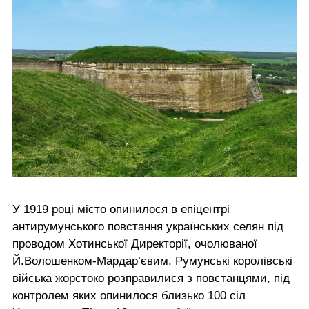
У 1919 році місто опинилося в епіцентрі
антирумунського повстання українських селян під
проводом Хотинської Директорії, очолюваної
Й.Волошенком-Мардар’євим. Румунські королівські
війська жорстоко розправилися з повстанцями, під
контролем яких опинилося близько 100 сіл