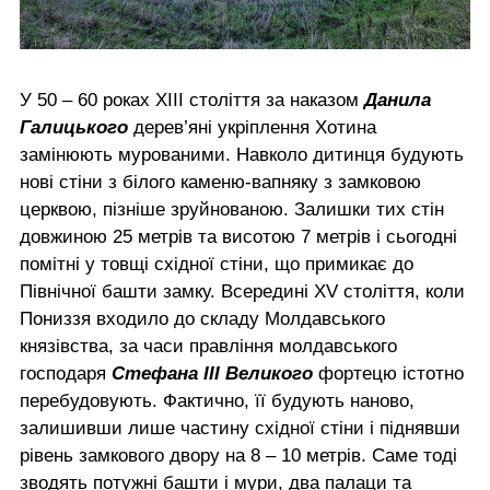
У 50 – 60 роках ХІІІ століття за наказом
Данила
Галицького
дерев’яні укріплення Хотина
замінюють мурованими. Навколо дитинця будують
нові стіни з білого каменю-вапняку з замковою
церквою, пізніше зруйнованою. Залишки тих стін
довжиною 25 метрів та висотою 7 метрів і сьогодні
помітні у товщі східної стіни, що примикає до
Північної башти замку. Всередині XV століття, коли
Пониззя входило до складу Молдавського
князівства, за часи правління молдавського
господаря
Стефана ІІІ Великого
фортецю істотно
перебудовують. Фактично, її будують наново,
залишивши лише частину східної стіни і піднявши
рівень замкового двору на 8 – 10 метрів. Саме тоді
зводять потужні башти і мури, два палаци та