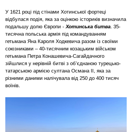
У 1621 році під стінами Хотинської фортеці
відбулася подія, яка за оцінкою істориків визначила
подальшу долю Європи -
Хотинська битва
. 35-
тисячна польська армія під командуванням
гетьмана Яна Кароля Ходкевича разом із своїми
союзниками – 40-тисячним козацьким військом
гетьмана Петра Конашевича-Сагайдачного
зійшлися у нерівній битві з об’єднаною турецько-
татарською армією султана Османа ІІ, яка за
різними даними налічувала від 250 до 400 тисяч
воїнів.