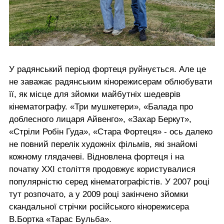
У радянський період фортеця руйнується. Але це
не заважає радянським кінорежисерам облюбувати
її, як місце для зйомки майбутніх шедеврів
кінематографу. «Три мушкетери», «Балада про
доблесного лицаря Айвенго», «Захар Беркут»,
«Стріли Робін Гуда», «Стара Фортеця» - ось далеко
не повний перелік художніх фільмів, які знайомі
кожному глядачеві. Відновлена фортеця і на
початку ХХІ століття продовжує користувалися
популярністю серед кінематографістів. У 2007 році
тут розпочато, а у 2009 році закінчено зйомки
скандальної стрічки російського кінорежисера
В.Бортка «Тарас Бульба».