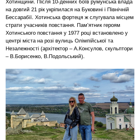
Хотинщини. Після 10-денних боїв румунська влада
на довгий 21 рік укріпилася на Буковині і Північній
Бессарабії. Хотинська фортеця ж слугувала місцем
страти учасників повстання. Пам’ятник героям
Хотинського повстання у 1977 році встановлено у
центрі міста на розі вулиць Олімпійської та
Незалежності (архітектор – А.Консулов, скульптори
– В.Борисенко, В.Подольський).