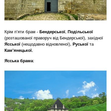
Крім п’яти брам -
Бендерської
,
Подільської
(розташованої праворуч від Бендерської), західної
Ясської
(нещодавно відновленої),
Руської
та
Кам’янецької.
Ясська брама
: