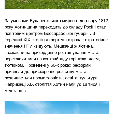
За умовами Бухарестського мирного договору 1812
року Хотинщина переходить до складу Росії і стає
повітовим центром Бессарабської губернії. В
середині ХІХ століття фортеця втрачає стратегічне
значення і її ліквідують. Мешканці ж Хотина,
зважаючи на прикордонне розташування міста,
переключилися на контрабанду горілкою, чаєм,
тютюном. Проведені у 60-х роках реформи
призвели до прискорення розвитку міста:
розвивається промисловість, освіта, культура.
Наприкінці ХІХ століття Хотин налічує 18 тисяч
мешканців.