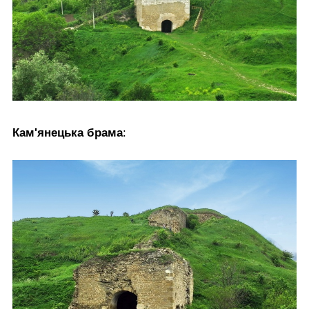
Кам'янецька брама
: