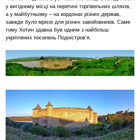
у вигідному місці на перетині торгівельних шляхів,
а у майбутньому – на кордонах різних держав,
завжди було мрією для різних завойовників. Саме
тому Хотин здавна був одним з найбільш
укріплених поселень Подністров’я.