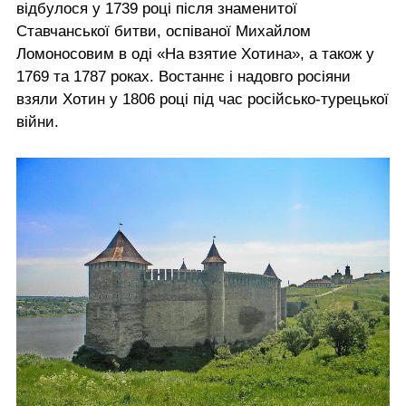
відбулося у 1739 році після знаменитої
Ставчанської битви, оспіваної Михайлом
Ломоносовим в оді «На взятие Хотина», а також у
1769 та 1787 роках. Востаннє і надовго росіяни
взяли Хотин у 1806 році під час російсько-турецької
війни.