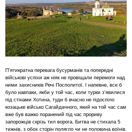
П’ятикратна перевага бусурманів та попередні
військові успіхи аж ніяк не провіщали перемоги над
ними захисників Речі Посполитої. І напевне, все б
було навпаки, якби у той час, коли турки з’явилися
під стінами Хотина, туди б вчасно не підоспіло
козацьке військо Сагайдачного, який на той час сам
вже був важко поранений під час прориву
запорожців скрізь тил ворога. Битва не стихала 5
тижнів, з обох сторін полягло чи не половина воїнів.