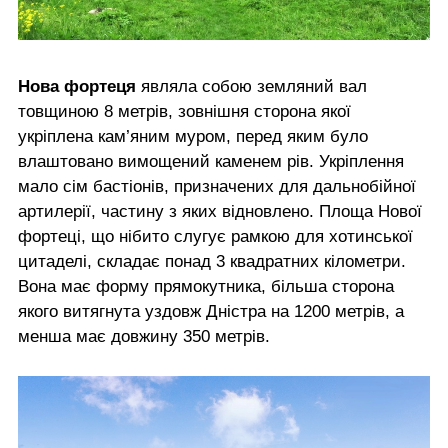
Нова фортеця
являла собою земляний вал
товщиною 8 метрів, зовнішня сторона якої
укріплена кам’яним муром, перед яким було
влаштовано вимощений каменем рів. Укріплення
мало сім бастіонів, призначених для дальнобійної
артилерії, частину з яких відновлено. Площа Нової
фортеці, що нібито слугує рамкою для хотинської
цитаделі, складає понад 3 квадратних кілометри.
Вона має форму прямокутника, більша сторона
якого витягнута уздовж Дністра на 1200 метрів, а
менша має довжину 350 метрів.