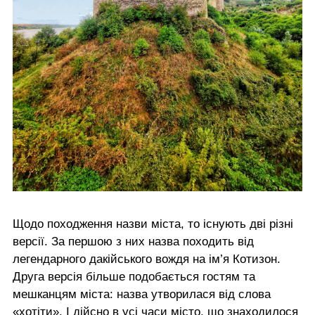
Щодо походження назви міста, то існують дві різні
версії. За першою з них назва походить від
легендарного дакійського вождя на ім’я Котизон.
Друга версія більше подобається гостям та
мешканцям міста: назва утворилася від слова
«хотіти». І дійсно в усі часи місто, що знаходилося