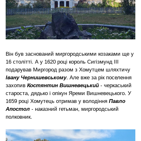
Він був заснований миргородськими козаками ще у
16 столітті. А у 1620 році король Сигізмунд ІІІ
подарував Миргород разом з Хомутцем шляхтичу
Івану Чернишевському
. Але вже за рік поселення
захопив
Костянтин Вишневецький
- черкаський
староста, дядько і опікун Яреми Вишневецького. У
1659 році Хомутець отримав у володіння
Павло
Апостол
- наказний гетьман, миргородський
полковник.