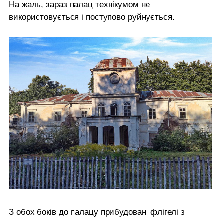
На жаль, зараз палац технікумом не
використовується і поступово руйнується.
З обох боків до палацу прибудовані флігелі з