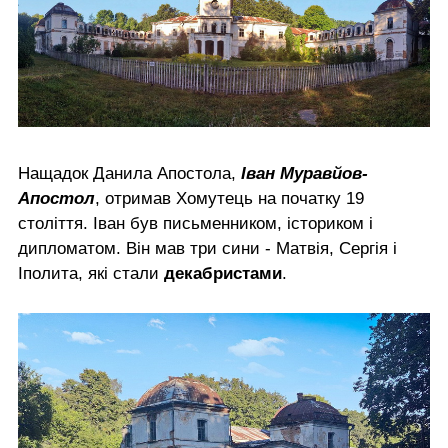
Нащадок Данила Апостола,
Іван Муравйов-
Апостол
, отримав Хомутець на початку 19
століття. Іван був письменником, істориком і
дипломатом. Він мав три сини - Матвія, Сергія і
Іполита, які стали
декабристами
.