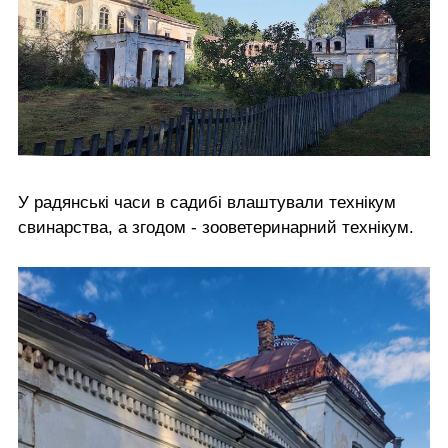
У радянські часи в садибі влаштували технікум
свинарства, а згодом - зооветеринарний технікум.