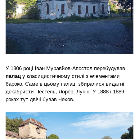
У 1806 році Іван Муравйов-Апостол перебудував
палац
у класицистичному стилі з елементами
бароко. Саме в цьому палаці збиралися видатні
декабристи Пестель, Лорер, Лунін. У 1888 і 1889
роках тут двічі бував Чехов.