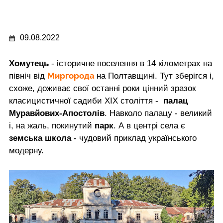
09.08.2022
Хомутець
- історичне поселення в 14 кілометрах на
Миргорода
північ від
на Полтавщині. Тут зберігся і,
схоже, доживає свої останні роки цінний зразок
класицистичної садиби ХІХ століття -
палац
Муравйових-Апостолів
. Навколо палацу - великий
і, на жаль, покинутий
парк
. А в центрі села є
земська школа
- чудовий приклад українського
модерну.