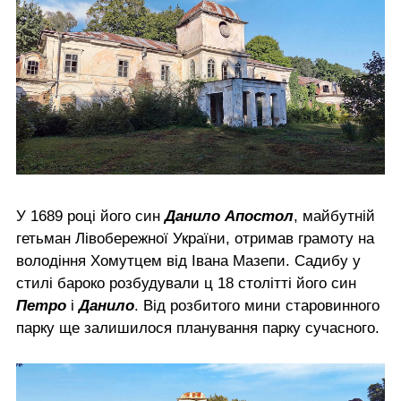
У 1689 році його син
Данило Апостол
, майбутній
гетьман Лівобережної України, отримав грамоту на
володіння Хомутцем від Івана Мазепи. Садибу у
стилі бароко розбудували ц 18 столітті його син
Петро
і
Данило
. Від розбитого мини старовинного
парку ще залишилося планування парку сучасного.