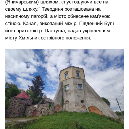
(Яничарським) шляхом, спустошуючи все на
своєму шляху." Твердиня розташована на
насипному пагорбі, а місто обнесене кам'яною
стіною. Канал, викопаний між р. Південний Буг і
його притокою р. Пастуша, надав укріпленням і
місту Хмільник острівного положення.