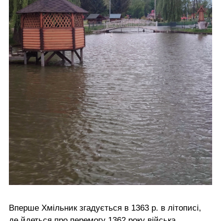
Вперше Хмільник згадується в 1363 р. в літописі,
де йдеться про перемогу 1362 року війська