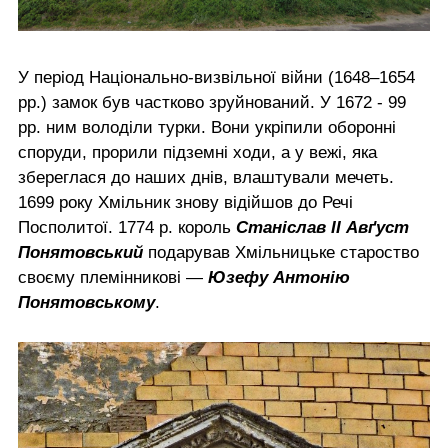
У період Національно-визвільної війни (1648–1654
рр.) замок був частково зруйнований. У 1672 - 99
рр. ним володіли турки. Вони укріпили оборонні
споруди, прорили підземні ходи, а у вежі, яка
збереглася до наших днів, влаштували мечеть.
1699 року Хмільник знову відійшов до Речі
Посполитої. 1774 р. король
Станіслав ІІ Авґуст
Понятовський
подарував Хмільницьке староство
своєму племінникові —
Юзефу Антонію
Понятовському
.