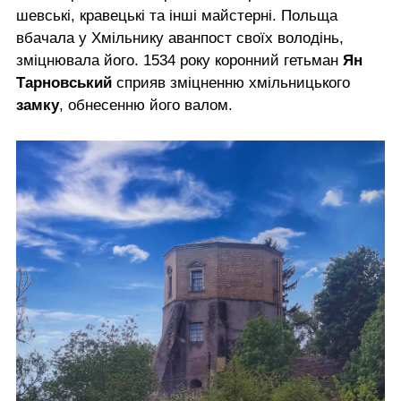
шевські, кравецькі та інші майстерні. Польща
вбачала у Хмільнику аванпост своїх володінь,
зміцнювала його. 1534 року коронний гетьман
Ян
Тарновський
cприяв зміцненню хмільницького
замку
, обнесенню його валом.