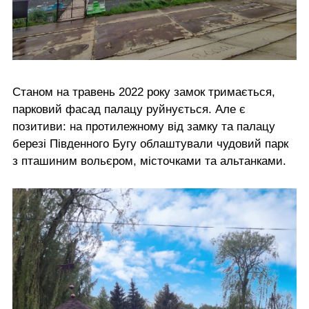
Станом на травень 2022 року замок тримається,
парковий фасад палацу руйнується. Але є
позитиви: на протилежному від замку та палацу
березі Південного Бугу облаштували чудовий парк
з пташиним вольєром, місточками та альтанками.