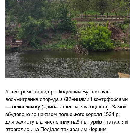
У центрі міста над р. Південний Буг височіє
восьмигранна споруда з бійницями і контрфорсами
—
вежа замку
(єдина з шести, яка вціліла). Замок
збудовано за наказом польського короля 1534 р.
для захисту від численних набігів турків і татар, які
вторгались на Поділля так званим Чорним