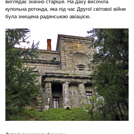
виглядає значно старіше. На даху височіла
купольна ротонда, яка під час Другої світової війни
була знищена радянською авіацією.