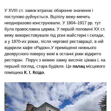
У XVIII ст. замок втрачає оборонне значення і
поступово руйнується. Вцілілу вежу-мечеть
неодноразово конструювали. У 1804–1917 рр. тут
була православна церква. У першій половині ХХ ст.
вежу використовували під різні майстерні і склади,
а у 1970-их роках, після чергової реставрації, в ній
відкрили кафе «Радон».У приміщенні нижнього
двоярусного поверху вежі в останні роки відкрито
ресторан. Поруч з вежею замку височіє цікава і, на
перший погляд, стара будівля. Це
палац
місцевого
поміщика
К. І. Ксідо
.