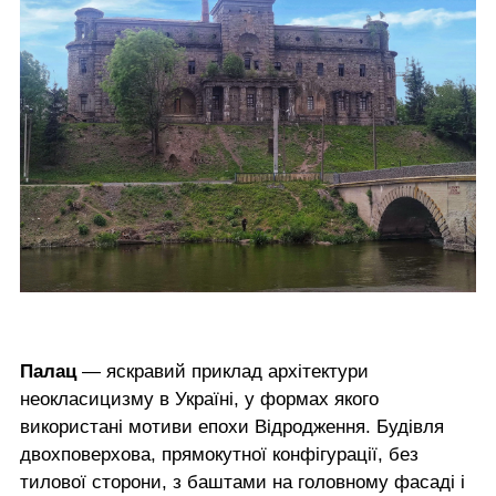
Палац
— яскравий приклад архітектури
неокласицизму в Україні, у формах якого
використані мотиви епохи Відродження. Будівля
двохповерхова, прямокутної конфігурації, без
тилової сторони, з баштами на головному фасаді і