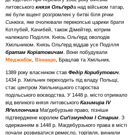
литовського
князя Ольґерд
а над військом татар,
які були вщент розгромлені у битві біля річки
Синюха
, яке очолювали перекопські царики брати
Котлубей, Качибей, також Дімейтер, котрим
належало Поділля. Князь Ольґерд оволодів
Хмільником. Князь Ольґерд віддав усе Поділля
братам Коріатовичам
. Вони побудували
Меджибіж
Вінницю
,
, Брацлав та Хмільник.
1389 року власником став
Федір Корибутович
.
1434 р. Хмільник переходить під владу Польщі,
стає центром Хмільницького староства
подільського воєводства. У 1448 р. місто отримало
від великого князя литовського
Казимира IV
Яґеллончика
Маґдебурзьке право, пізніше
підтверджене королем
Сиґізмундом І Старим
. З
одержанням в 1448 р. Магдебурзького права в місті
почали розвиватися ремесло, торгівля, виникли