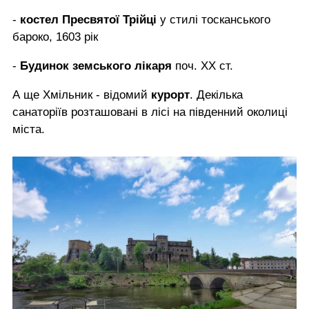
-
костел Пресвятої Трійці
у стилі тосканського
бароко, 1603 рік
-
Будинок земського лікаря
поч. ХХ ст.
А ще Хмільник - відомий
курорт
. Декілька
санаторіїв розташовані в лісі на південний околиці
міста.