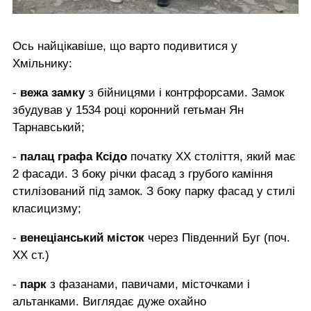
Ось найцікавіше, що варто подивитися у
Хмільнику:
-
вежа замку
з бійницями і контрфорсами. Замок
збудував у 1534 році коронний гетьман Ян
Тарнавський;
-
палац графа Ксідо
початку ХХ століття, який має
2 фасади. З боку річки фасад з грубого каміння
стилізований під замок. З боку парку фасад у стилі
класицизму;
-
венеціанський місток
через Південний Буг (поч.
ХХ ст.)
-
парк
з фазанами, павичами, місточками і
альтанками. Виглядає дуже охайно