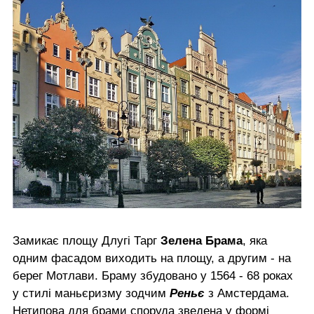
Замикає площу Длугі Тарг
Зелена Брама
, яка
одним фасадом виходить на площу, а другим - на
берег Мотлави. Браму збудовано у 1564 - 68 роках
у стилі маньєризму зодчим
Реньє
з Амстердама.
Нетипова для брами споруда зведена у формі