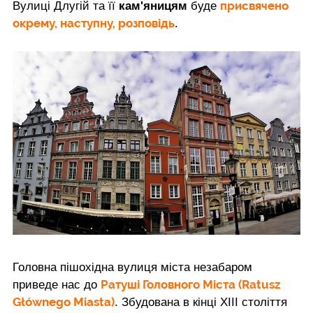
присвячено
Вулиці Длугій та її
кам'яницям
буде
окрему, наступну, розповідь
.
Головна пішохідна вулиця міста незабаром
Ратуші Головного Міста (Ratusz
приведе нас до
Głównego Miasta)
. Збудована в кінці XIII століття