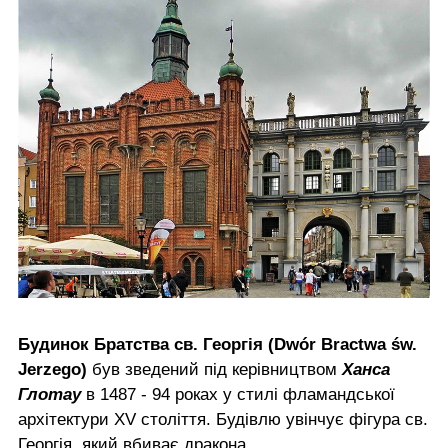
Будинок Братства св. Георгія (Dwór Bractwa św.
Jerzego)
був зведений під керівництвом
Ханса
Глотау
в 1487 - 94 роках у стилі фламандської
архітектури XV століття. Будівлю увінчує фігура св.
Георгія, який вбиває дракона.