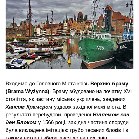
Входимо до Головного Міста крізь
Верхню браму
(Brama Wyżynna)
. Браму збудовано на початку XVI
століття, як частину міських укріплень, зведених
Хансом Крамером
уздовж західної межі міста. В
результаті перебудови, проведеної
Віллемом ван
ден Блоком
у 1566 році, західна частина споруди
була викладена імітацією грубо тесаних блоків і в
такому вигляді збереглася до наших днів.