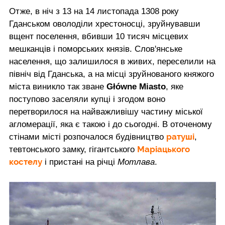
Отже, в ніч з 13 на 14 листопада 1308 року
Гданськом оволоділи хрестоносці, зруйнувавши
вщент поселення, вбивши 10 тисяч місцевих
мешканців і поморських князів. Слов'янське
населення, що залишилося в живих, переселили на
північ від Гданська, а на місці зруйнованого княжого
міста виникло так зване
Główne Miasto
, яке
поступово заселяли купці і згодом воно
перетворилося на найважливішу частину міської
агломерації, яка є такою і до сьогодні. В оточеному
ратуші
стінами місті розпочалося будівництво
,
Маріацького
тевтонського замку, гігантського
костелу
і пристані на річці
Мотлава
.