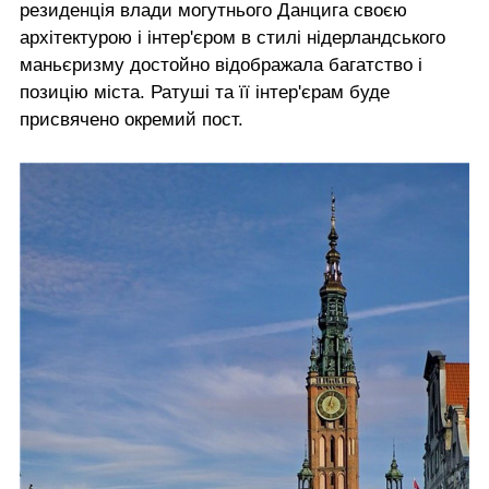
резиденція влади могутнього Данцига своєю
архітектурою і інтер'єром в стилі нідерландського
маньєризму достойно відображала багатство і
позицію міста. Ратуші та її інтер'єрам буде
присвячено окремий пост.