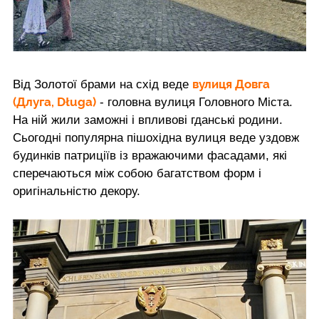
вулиця Довга
Від Золотої брами на схід веде
(Длуга, Długa)
- головна вулиця Головного Міста.
На ній жили заможні і впливові гданські родини.
Сьогодні популярна пішохідна вулиця веде уздовж
будинків патриціїв із вражаючими фасадами, які
сперечаються між собою багатством форм і
оригінальністю декору.