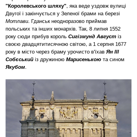
"Королевського шляху"
, яка веде уздовж вулиці
Двугої і закінчується у Зеленої брами на березі
Мотлави
. Гданськ неодноразово приймав
польських та інших монархів. Так, 8 липня 1552
року сюди прибув король
Сигізмунд Август
із
своєю двадцятитисячною світою, а 1 серпня 1677
року в місто через браму урочисто в'їхав
Ян ІІІ
Собєський
із дружиною
Марисенькою
та сином
Якубом
.