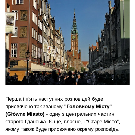
Перша і п'ять наступних розповідей буде
присвячено так званому
"Головному Місту"
(Główne Miasto)
- одну з центральних частин
старого Гданська. Є ще, власне, і "Старе Місто",
якому також буде присвячено окрему розповідь.