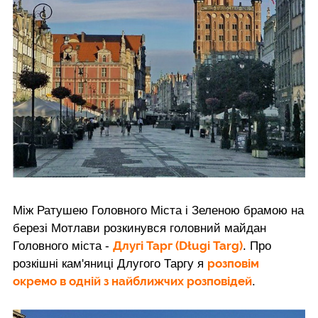
Між Ратушею Головного Міста і Зеленою брамою на
березі Мотлави розкинувся головний майдан
Длугі Тарг (Długi Targ)
Головного міста -
. Про
розповім
розкішні кам'яниці Длугого Таргу я
окремо в одній з найближчих розповідей
.