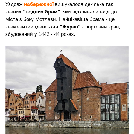
набережної
Уздовж
вишукалося декілька так
званих
"водних брам"
, яки відкривали вхід до
міста з боку Мотлави. Найцікавіша брама - це
знаменитий гданський
"Журав"
- портовий кран,
збудований у 1442 - 44 роках.