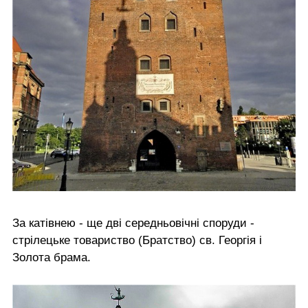
За катівнею - ще дві середньовічні споруди -
стрілецьке товариство (Братство) св. Георгія і
Золота брама.