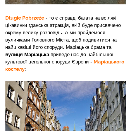
Długie Pobrzeże
- то є справді багата на всілякі
цікавинки гданська атракція, якій буде присвячено
окрему велику розповідь. А ми пройдемося
вуличками Головного Міста, щоб подивитися на
найцікавіші його споруди. Маріацька брама та
вулиця Маріацька
приведе нас до найбільшої
Маріацького
культової цегельної споруди Європи -
костелу
: