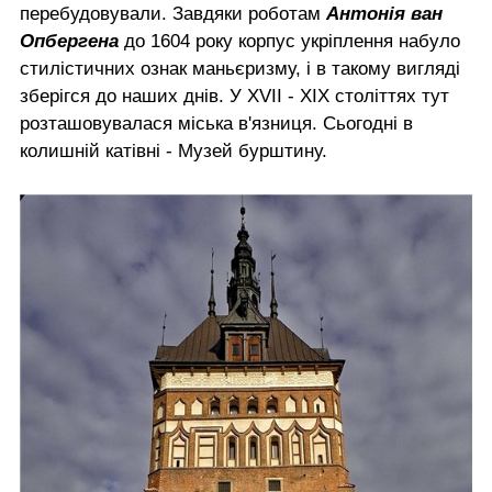
перебудовували. Завдяки роботам
Антонія ван
Опбергена
до 1604 року корпус укріплення набуло
стилістичних ознак маньєризму, і в такому вигляді
зберігся до наших днів. У XVII - ХІХ століттях тут
розташовувалася міська в'язниця. Сьогодні в
колишній катівні - Музей бурштину.