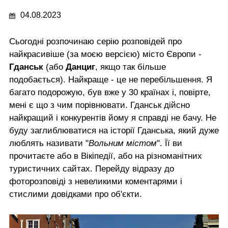
04.08.2023
Сьогодні розпочинаю серію розповідей про
найкрасивіше (за моєю версією) місто Європи -
Гданськ
(або
Данциг
, якщо так більше
подобається). Найкраще - це не перебільшення. Я
багато подорожую, був вже у 30 країнах і, повірте,
мені є що з чим порівнювати. Гданськ дійсно
найкращий і конкурентів йому я справді не бачу. Не
буду заглиблюватися на історії Гданська, який дуже
люблять називати "
Вольним містом
". Її ви
прочитаєте або в Вікіпедії, або на різноманітних
туристичних сайтах. Перейду відразу до
фоторозповіді з невеликими коментарями і
стислими довідками про об'єкти.