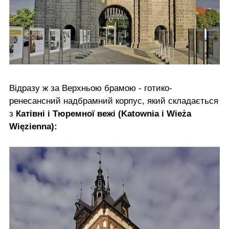
Відразу ж за Верхньою брамою - готико-
ренесансний надбрамний корпус, який складається
з
Катівні і Тюремної вежі (Katownia i Wieża
Więzienna):