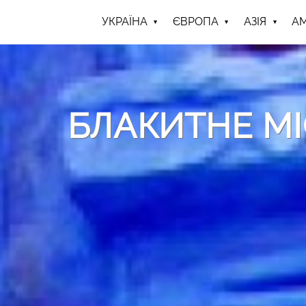
УКРАЇНА
ЄВРОПА
АЗІЯ
А
БЛАКИТНЕ М