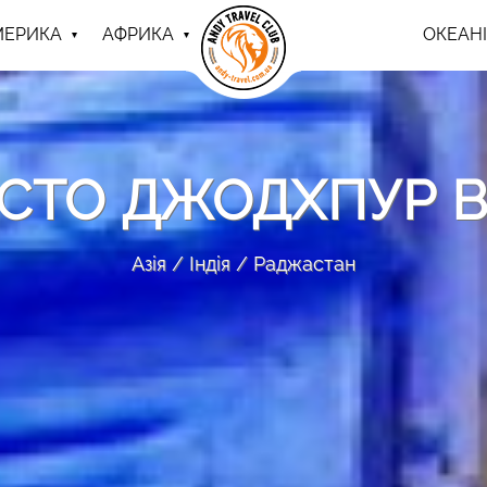
МЕРИКА
АФРИКА
ОКЕАНІ
ІСТО ДЖОДХПУР В
Азія
Індія
Раджастан