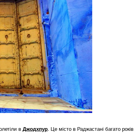
олетіли в
Джодхпур
. Це місто в Раджастані багато років