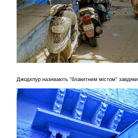
Джодхпур називають "блакитним містом" завдяки