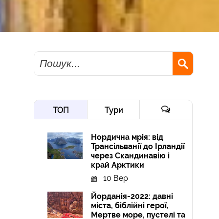
Пошук
ТОП
Тури
Нордична мрія: від
Трансільванії до Ірландії
через Скандинавію і
край Арктики
10 Вер
Йорданія-2022: давні
міста, біблійні герої,
Мертве море, пустелі та