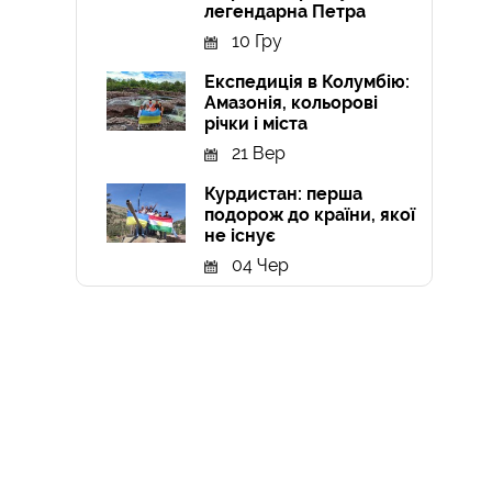
легендарна Петра
10 Гру
Експедиція в Колумбію:
Амазонія, кольорові
річки і міста
21 Вер
Курдистан: перша
подорож до країни, якої
не існує
04 Чер