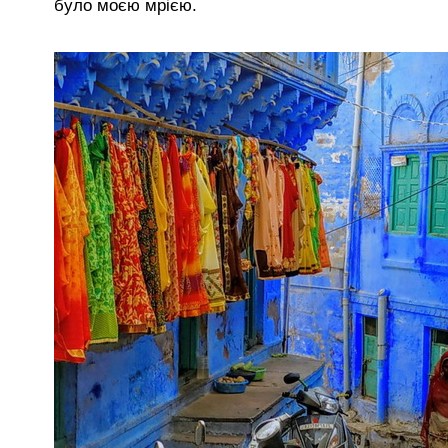
було моєю мрією.