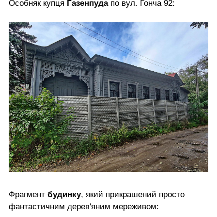
Особняк купця
Газенпуда
по вул. Гонча 92:
Фрагмент
будинку
, який прикрашений просто
фантастичним дерев'яним мереживом: