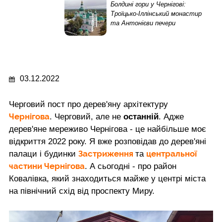
Болдині гори у Чернігові:
Троїцько-Іллінський монастир
та Антонієви печери
03.12.2022
Черговий пост про дерев'яну архітектуру
Чернігова
. Черговий, але не
останній
. Адже
дерев'яне мереживо Чернігова - це найбільше моє
відкриття 2022 року. Я вже розповідав до дерев'яні
Застриження
центральної
палаци і будинки
та
частини Чернігова
. А сьогодні - про район
Ковалівка, який знаходиться майже у центрі міста
на північний схід від проспекту Миру.