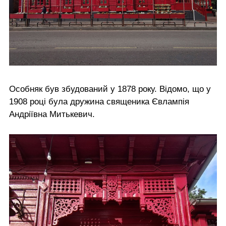
Особняк був збудований у 1878 року. Відомо, що у
1908 році була дружина священика Євлампія
Андріївна Митькевич.