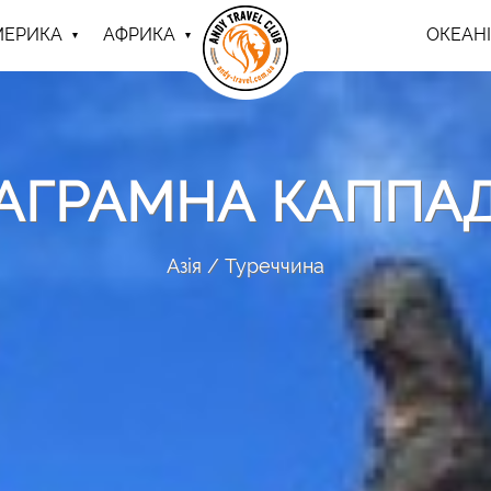
МЕРИКА
АФРИКА
ОКЕАНІ
ТАГРАМНА КАППАД
Азія
Туреччина