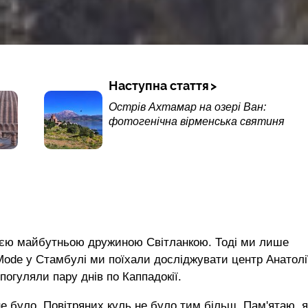
Наступна стаття
Острів Ахтамар на озері Ван:
фотогенічна вірменська святиня
воєю майбутньою дружиною Світланкою. Тоді ми лише
Mode у Стамбулі ми поїхали досліджувати центр Анатолі
погуляли пару днів по Каппадокії.
е було. Повітряних куль не було тим більш. Пам'ятаю, я