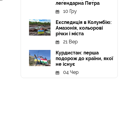
легендарна Петра
10 Гру
Експедиція в Колумбію:
Амазонія, кольорові
річки і міста
21 Вер
Курдистан: перша
подорож до країни, якої
не існує
04 Чер