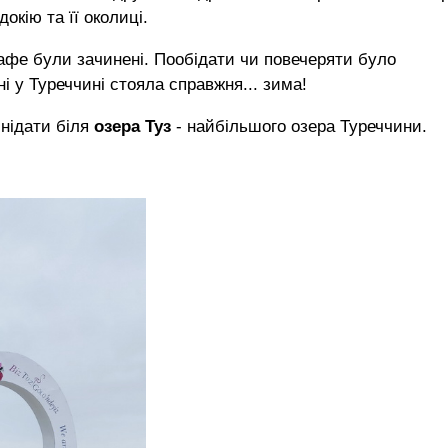
окію та її околиці.
 кафе були зачинені. Пообідати чи повечеряти було
і у Туреччині стояла справжня... зима!
снідати біля
озера Туз
- найбільшого озера Туреччини.