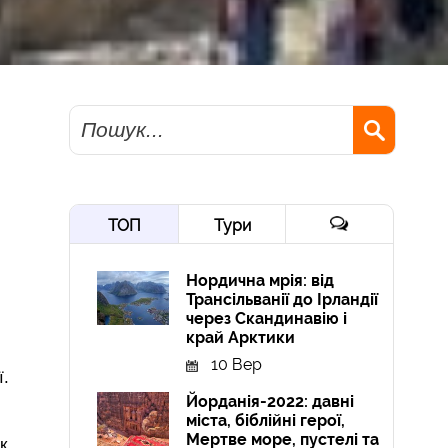
Пошук
ТОП
Тури
Нордична мрія: від
Трансільванії до Ірландії
через Скандинавію і
край Арктики
10 Вер
ї.
Йорданія-2022: давні
міста, біблійні герої,
Мертве море, пустелі та
к