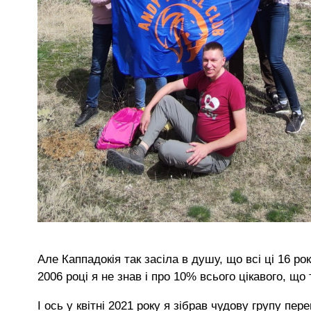
Але Каппадокія так засіла в душу, що всі ці 16 ро
2006 році я не знав і про 10% всього цікавого, що 
І ось у квітні 2021 року я зібрав чудову групу пер