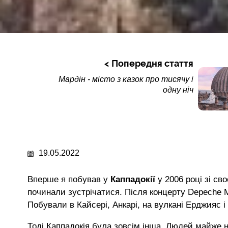
Попередня стаття
Мардін - місто з казок про тисячу і
одну ніч
19.05.2022
Вперше я побував у
Каппадокії
у 2006 році зі с
починали зустрічатися. Після концерту Depeche 
Побували в Кайсері, Анкарі, на вулкані Ерджияс і 
Тоді Каппадокія була зовсім інша. Людей майже н