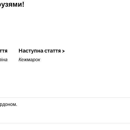
рузями!
ття
Наступна стаття
іна
Кежмарок
ордоном.