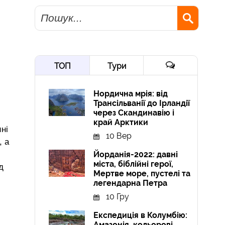
Пошук
ТОП
Тури
Нордична мрія: від
Трансільванії до Ірландії
через Скандинавію і
край Арктики
ні
10 Вер
, а
Йорданія-2022: давні
міста, біблійні герої,
д
Мертве море, пустелі та
легендарна Петра
10 Гру
Експедиція в Колумбію:
Амазонія, кольорові