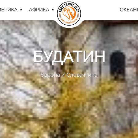
МЕРИКА
АФРИКА
ОКЕАНІ
БУДАТИН
Європа
Словаччина