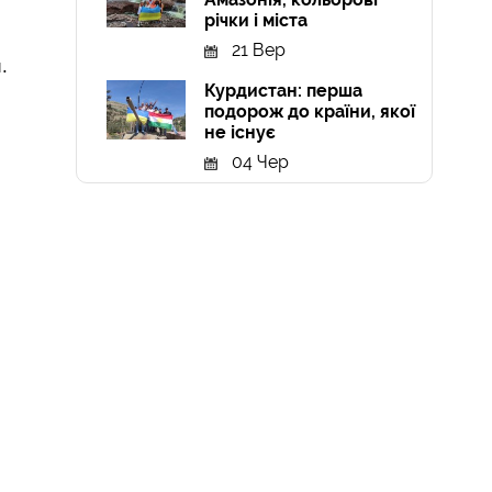
річки і міста
21 Вер
.
Курдистан: перша
подорож до країни, якої
не існує
04 Чер