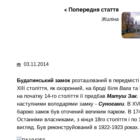
Попередня стаття
Жиліна
03.11.2014
Будатинський замок
розташований в передміст
XIII століття, як охоронний, на броді біля
Вага
та 
на початку 14-го століття її придбав
Матуш Зак
.
наступними володарями замку -
Суногами
. В XV
бароко замок був оточений великим парком. В 174
Останніми власниками, з кінця 18го століття і по 
вигляд. Був реконструйований в 1922-1923 роках