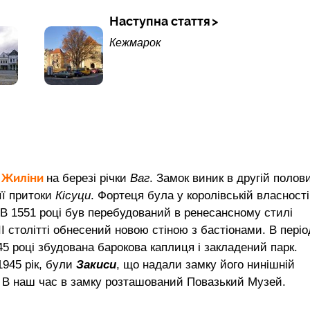
Наступна стаття
Кежмарок
Жиліни
і
на березі річки
Ваг
. Замок виник в другій полови
її притоки
Кісуци
. Фортеця була у королівській власності
 В 1551 році був перебудований в ренесансному стилі
II столітті обнесений новою стіною з бастіонами. В періо
5 році збудована барокова каплиця і закладений парк.
1945 рік, були
Закиси
, що надали замку його нинішній
. В наш час в замку розташований Повазький Музей.