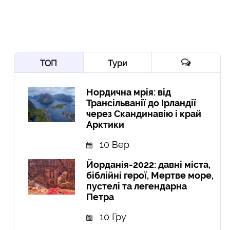
ТОП
Тури
Нордична мрія: від
Трансільванії до Ірландії
через Скандинавію і край
Арктики
10 Вер
Йорданія-2022: давні міста,
біблійні герої, Мертве море,
пустелі та легендарна
Петра
10 Гру