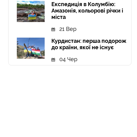
Експедиція в Колумбію:
Амазонія, кольорові річки і
міста
21 Вер
Курдистан: перша подорож
до країни, якої не існує
04 Чер