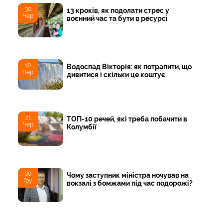
30
13 кроків, як подолати стрес у
Чер
воєнний час та бути в ресурсі
10
Водоспад Вікторія: як потрапити, що
Вер
дивитися і скільки це коштує
21
ТОП-10 речей, які треба побачити в
Чер
Колумбії
20
Чому заступник міністра ночував на
Гру
вокзалі з бомжами під час подорожі?