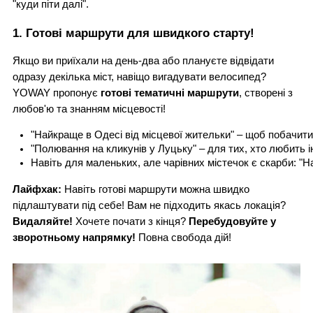
"куди піти далі".
1. Готові маршрути для швидкого старту!
Якщо ви приїхали на день-два або плануєте відвідати
одразу декілька міст, навіщо вигадувати велосипед?
YOWAY пропонує
готові тематичні маршрути
, створені з
любов'ю та знанням місцевості!
"
Найкраще в Одесі від місцевої жительки
" – щоб побачити
"
Полювання на кликунів у Луцьку
" – для тих, хто любить і
Навіть для маленьких, але чарівних містечок є скарби: "
Н
Лайфхак:
Навіть готові маршрути можна швидко
підлаштувати під себе! Вам не підходить якась локація?
Видаляйте!
Хочете почати з кінця?
Перебудовуйте у
зворотньому напрямку!
Повна свобода дій!