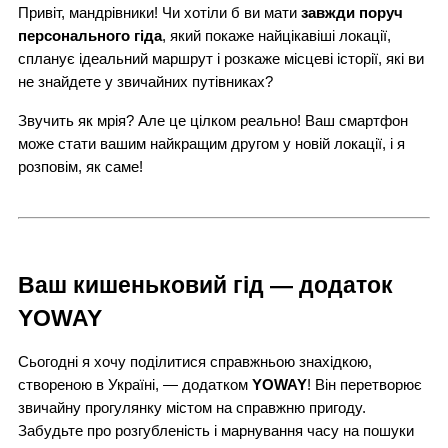
Привіт, мандрівники! Чи хотіли б ви мати
завжди поруч
персонального гіда
, який покаже найцікавіші локації,
спланує ідеальний маршрут і розкаже місцеві історії, які ви
не знайдете у звичайних путівниках?
Звучить як мрія? Але це цілком реально! Ваш смартфон
може стати вашим найкращим другом у новій локації, і я
розповім, як саме!
Ваш кишеньковий гід — додаток
YOWAY
Сьогодні я хочу поділитися справжньою знахідкою,
створеною в Україні, — додатком
YOWAY
! Він перетворює
звичайну прогулянку містом на справжню пригоду.
Забудьте про розгубленість і марнування часу на пошуки