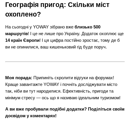
Географія пригод: Скільки міст
охоплено?
На сьогодні у YOWAY зібрано вже
близько 500
маршрутів
! І це не лише про Україну. Додаток охоплює ще
14 країн Європи
! І ця цифра постійно зростає, тому де б
ви не опинилися, ваш кишеньковий гід буде поруч.
Моя порада:
Припиніть скролити відгуки на форумах!
Краще завантажте YOWAY і почніть досліджувати місто
так, ніби ви тут народилися. Ефективність, пригоди та
мінімум стресу — ось що я називаю ідеальним туризмом!
А ви вже пробували подібні додатки? Поділіться своїм
досвідом у коментарях!