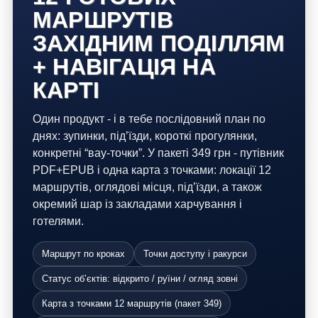
МАРШРУТІВ
ЗАХІДНИМ ПОДІЛЛЯМ
+ НАВІГАЦІЯ НА
КАРТІ
Один продукт - і в тебе послідовний план по
днях: зупинки, під’їзди, короткі прогулянки,
конкретні “вау-точки”. У пакеті 349 грн - путівник
PDF+EPUB і одна карта з точками: локації 12
маршрутів, оглядові місця, під’їзди, а також
окремий шар із закладами харчування і
готелями.
Маршрут по кроках
Точки доступу і ракурси
Статус об’єктів: відкрито / руїни / огляд зовні
Карта з точками 12 маршрутів (пакет 349)