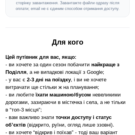
сторінку завантаження. Завантажте файли одразу після
оплати; email не є єдиним способом отримання доступу.
Для кого
Цей путівник для вас, якщо:
- ви хочете за один сезон побачити
найкраще з
Поділля
, а не випадкові локації з Google;
- у вас є
2-3 дні на поїздку
, і ви не хочете
витрачати ще стільки ж на планування;
- ви любите
їхати машиною/бусом
невеликими
дорогами, зазираючи в містечка і села, а не тільки
в “топ-3 місця”;
- вам важливо знати
точки доступу і статус
об’єктів
(відкрито, руїни, огляд лише ззовні).
- ви хочете “відкрив і поїхав” - тоді ваш варіант