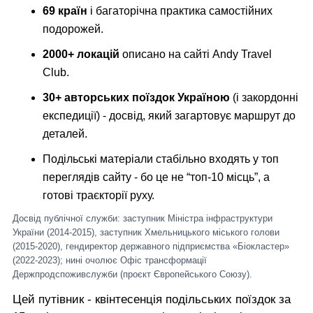
69 країн
і багаторічна практика самостійних
подорожей.
2000+ локацій
описано на сайті
Andy Travel
Club
.
30+ авторських поїздок Україною
(і закордонні
експедиції) - досвід, який загартовує маршрут до
деталей.
Подільські матеріали стабільно входять у топ
переглядів сайту - бо це не “топ-10 місць”, а
готові траєкторії руху.
Досвід публічної служби: заступник Міністра інфраструктури
України (2014-2015), заступник Хмельницького міського голови
(2015-2020), гендиректор державного підприємства «Біокластер»
(2022-2023); нині очолює Офіс трансформації
Держпродспоживслужби (проєкт Європейського Союзу).
Цей путівник - квінтесенція подільських поїздок за