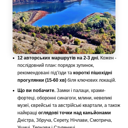
12 авторських маршрутів на 2-3 дні.
Кожен -
послідовний план: порядок зупинок,
рекомендовані під’їзди та
короткі пішохідні
прогулянки (15-60 хв)
біля ключових локацій.
Що ви побачите.
Замки і палаци, храми-
фортеці, оборонні синагоги, млини, невеликі
музеї, єврейські та австрійські квартали, а також
найкращі
оглядові точки над каньйонами
Дністра, Збруча, Серету, Нічлави, Смотрича,
Ушиці, Тернави і Студениці.