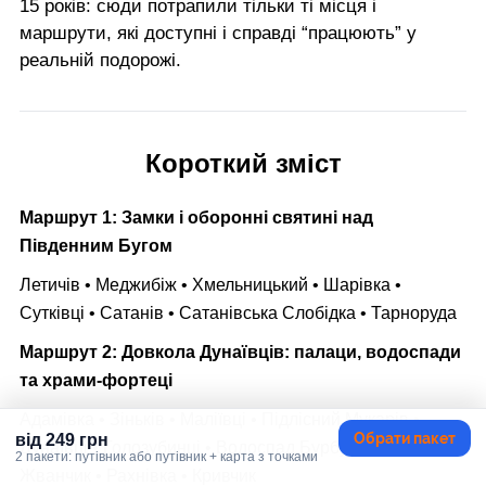
15 років: сюди потрапили тільки ті місця і
маршрути, які доступні і справді “працюють” у
реальній подорожі.
Короткий зміст
Маршрут 1:
Замки і оборонні святині над
Південним Бугом
Летичів • Меджибіж • Хмельницький • Шарівка •
Сутківці • Сатанів • Сатанівська Слобідка • Тарноруда
Маршрут 2:
Довкола Дунаївців: палаци, водоспади
та храми-фортеці
Адамівка • Зіньків • Маліївці • Підлісний Мукарів •
Обрати пакет
від 249 грн
Дунаївці • Голозубинці • Водоспад Бурбун • Великий
2 пакети: путівник або путівник + карта з точками
Жванчик • Рахнівка • Кривчик