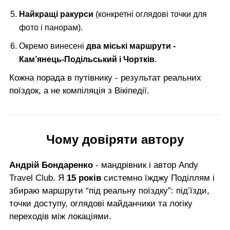
Найкращі ракурси
(конкретні оглядові точки для
фото і панорам).
Окремо винесені
два міські маршрути -
Кам’янець-Подільський і Чортків
.
Кожна порада в путівнику - результат реальних
поїздок, а не компіляція з Вікіпедії.
Чому довіряти автору
Андрій Бондаренко
- мандрівник і автор Andy
Travel Club. Я
15 років
системно їжджу Поділлям і
збираю маршрути “під реальну поїздку”: під’їзди,
точки доступу, оглядові майданчики та логіку
переходів між локаціями.