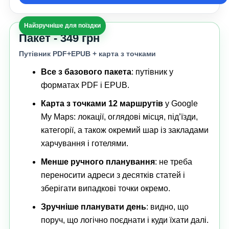
Найзручніше для поїздки
Пакет - 349 грн
Путівник PDF+EPUB + карта з точками
Все з базового пакета
: путівник у
форматах PDF і EPUB.
Карта з точками 12 маршрутів
у Google
My Maps: локації, оглядові місця, під’їзди,
категорії, а також окремий шар із закладами
харчування і готелями.
Менше ручного планування
: не треба
переносити адреси з десятків статей і
зберігати випадкові точки окремо.
Зручніше планувати день
: видно, що
поруч, що логічно поєднати і куди їхати далі.